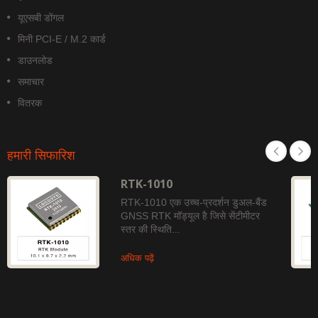
यूएसबी डोंगल
मिनी PCI-E / M.2 कार्ड
डाउनलोड
समाचार
वितरक
हमारी सिफारिश
RTK-1010
RTK-1010 एक उच्च-प्रदर्शन डुअल-बैंड
GNSS RTK मॉड्यूल है जिसे सेंटीमीटर
स्तर की स्थिति...
अधिक पढ़ें