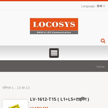
हिन्दी
Home
परिणाम 1 - 13 का 13
LV-1612-T15 ( L1+L5+टाइमिंग )