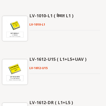
LV-1010-L1 ( केवल L1 )
LV-1010-L1
LV-1612-U15 ( L1+L5+UAV )
LV-1612-U15
LV-1612-DR ( L1+L5 )