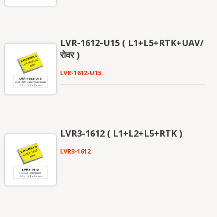
LVR-1612-U15 ( L1+L5+RTK+UAV/
रोवर )
LVR-1612-U15
LVR3-1612 ( L1+L2+L5+RTK )
LVR3-1612