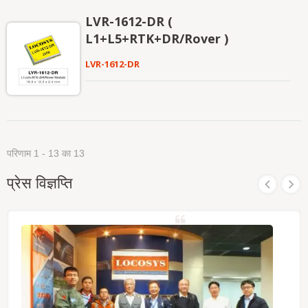
प्राप्ति का समर्थन करता है ताकि कठोर वातावरण में भी RTK
LVR-1612-DR (
समाधान की उपलब्धता और विश्वसनीयता में सुधार हो सके।
L1+L5+RTK+DR/Rover )
LVR-1612-DR
परिणाम 1 - 13 का 13
प्रेस विज्ञप्ति