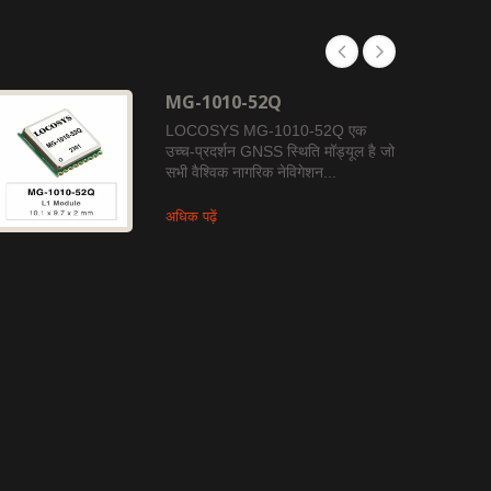
MG-1010-52Q
LOCOSYS MG-1010-52Q एक
उच्च-प्रदर्शन GNSS स्थिति मॉड्यूल है जो
सभी वैश्विक नागरिक नेविगेशन...
अधिक पढ़ें