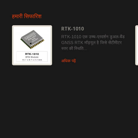
हमारी सिफारिश
RTK-1010
RTK-1010 एक उच्च-प्रदर्शन डुअल-बैंड
GNSS RTK मॉड्यूल है जिसे सेंटीमीटर
स्तर की स्थिति...
अधिक पढ़ें