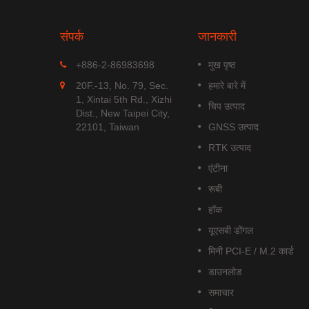
संपर्क
जानकारी
MGS-1513-52Q
+886-2-86983698
मुख पृष्ठ
Q एक
MGS-1513-52Q एक पूर्ण स्टैंडअलोन
20F.-13, No. 79, Sec.
हमारे बारे में
ड्यूल है जो
मल्टी-फ्रीक्वेंसी GNSS स्मार्ट एंटीना
1, Xintai 5th Rd., Xizhi
चिप उत्पाद
.
मॉड्यूल है,...
Dist., New Taipei City,
22101, Taiwan
GNSS उत्पाद
अधिक पढ़ें
RTK उत्पाद
एंटीना
रूबी
हॉक
यूएसबी डोंगल
मिनी PCI-E / M.2 कार्ड
डाउनलोड
समाचार