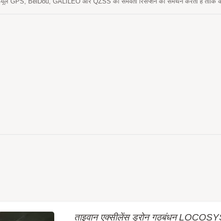
ड्यूल GPS, BeiDou, GALILEO और QZSS की समवर्ती रिसेप्शन का समर्थन करता है ताकि क
ें सुधार हो सके। SOR-1612 मॉड्यूल में LOCOSYS डुअल-बैंड RTK तकनीकें शामिल हैं जो औद्य
वचालन को सक्षम बनाती हैं। इसमें उच्च संवेदनशीलता, कम शक्ति खपत, और 16.0 x 12.2 x 2.4 म
ताइवान एक्सीलेंस ड्रोन गठबंधन LOCOSYS 