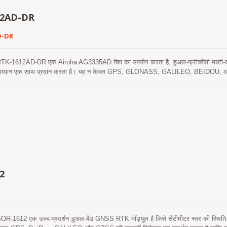
12AD-DR
D-DR
1612AD-DR एक Airoha AG3335AD चिप का उपयोग करता है, डुअल-फ्रीक्वेंसी मल्टी-क
 समाधान एक साथ प्रदान करता है। यह न केवल GPS, GLONASS, GALILEO, BEIDOU, और QZS
ीटर और 3-धुरी जिरो) भी हैं जो एक स्वतंत्र डेड रेकनिंग फ़ंक्शन प्रदान करते हैं। DR के अलावा, ए
ा लगा सकता है। इस प्रकार, असामान्य ड्राइविंग व्यवहार और वाहन की स्थिति का पता लगाया ज
ी जाएगी। इंस्टॉलेशन ओरिएंटेशन और स्वचालित कैलिब्रेशन फ़ंक्शन की कोई आवश्यकता नहीं होने 
 मल्टीपाथ वातावरण में स्थिति त्रुटियों को कम कर सकता है और उन स्थानों पर काम करना ज
 और इनडोर पार्किंग स्थल, साथ ही निर्बाध नेविगेशन प्रदान कर सकता है।
2
612 एक उच्च-प्रदर्शन डुअल-बैंड GNSS RTK मॉड्यूल है जिसे सेंटीमीटर स्तर की स्थिति स