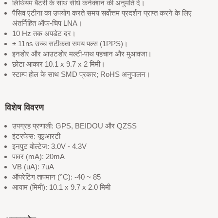
लिथियम बैटरी के साथ सीधे कनेक्शन की अनुमति दें।
पैसिव एंटीना का उपयोग करते समय सर्वोत्तम प्रदर्शन प्राप्त करने के लिए
अंतर्निहित ऑफ-चिप LNA।
10 Hz तक अपडेट दर।
± 11ns उच्च सटीकता समय पल्स (1PPS)।
इनडोर और आउटडोर मल्टी-पाथ पहचान और मुआवजा।
छोटा आकार 10.1 x 9.7 x 2 मिमी।
स्टाम्प होल के साथ SMD प्रकार; RoHS अनुपालन।
विशेष विवरण
उपग्रह प्रणाली: GPS, BEIDOU और QZSS
इंटरफेस: यूएआरटी
इनपुट वोल्टेज: 3.0V - 4.3V
पावर (mA): 20mA
VB (uA): 7uA
ऑपरेटिंग तापमान (°C): -40 ~ 85
आयाम (मिमी): 10.1 x 9.7 x 2.0 मिमी