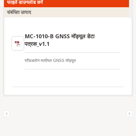
फाइलें डाउनलोड करें
संबंधित उत्पाद
MC-1010-B GNSS मॉड्यूल डेटा
पत्रक_v1.1
स्टैंडअलोन मल्टीपल GNSS मॉड्यूल