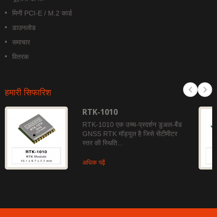
मिनी PCI-E / M.2 कार्ड
डाउनलोड
समाचार
वितरक
हमारी सिफारिश
RTK-1010
RTK-1010 एक उच्च-प्रदर्शन डुअल-बैंड
GNSS RTK मॉड्यूल है जिसे सेंटीमीटर
स्तर की स्थिति...
अधिक पढ़ें