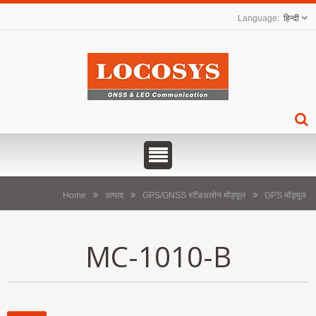
हिन्दी
Home
उत्पाद
GPS/GNSS स्टैंडअलोन मॉड्यूल
GPS मॉड्यूल
MC-1010-B