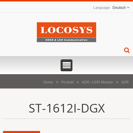
Deutsch
Home
Produkt
ADR / UDR Module
ADR
ST-1612I-DGX