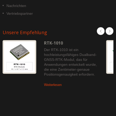
Nachrichten
Vertriebspartner
Unsere Empfehlung
RTK-1010
Der RTK-1010 ist ein
hochleistungsfähiges Dualband-
GNSS-RTK-Modul, das für
Anwendungen entwickelt wurde,
die eine Zentimeter-genaue
Positionsgenauigkeit erfordern.
Weiterlesen