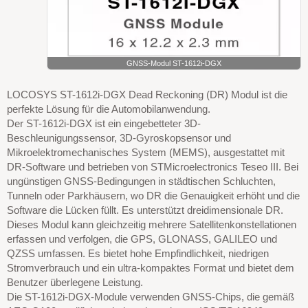
GNSS-Modul ST-1612i-DGX
LOCOSYS ST-1612i-DGX Dead Reckoning (DR) Modul ist die
perfekte Lösung für die Automobilanwendung.
Der ST-1612i-DGX ist ein eingebetteter 3D-
Beschleunigungssensor, 3D-Gyroskopsensor und
Mikroelektromechanisches System (MEMS), ausgestattet mit
DR-Software und betrieben von STMicroelectronics Teseo III. Bei
ungünstigen GNSS-Bedingungen in städtischen Schluchten,
Tunneln oder Parkhäusern, wo DR die Genauigkeit erhöht und die
Software die Lücken füllt. Es unterstützt dreidimensionale DR.
Dieses Modul kann gleichzeitig mehrere Satellitenkonstellationen
erfassen und verfolgen, die GPS, GLONASS, GALILEO und
QZSS umfassen. Es bietet hohe Empfindlichkeit, niedrigen
Stromverbrauch und ein ultra-kompaktes Format und bietet dem
Benutzer überlegene Leistung.
Die ST-1612i-DGX-Module verwenden GNSS-Chips, die gemäß