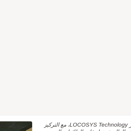
تحالف طائرات الدرون التايواني الممتاز يزور LOCOSYS Technology، مع التركيز