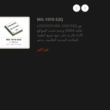
MG-1010-52Q
LOCOSYS MG-1010-52Q هو
وحدة تحديد المواقع GNSS عالية
الأداء قادرة على تتبع جميع أنظمة
الملاحة المدنية العالمية. يدعم...
اقرأ أكثر