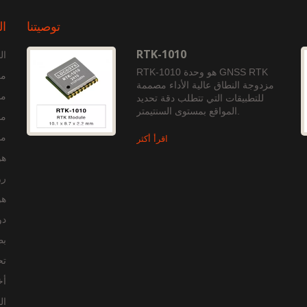
توصيتنا
ال
RTK-1010
ال
RTK-1010 هو وحدة GNSS RTK
مع
مزدوجة النطاق عالية الأداء مصممة
من
للتطبيقات التي تتطلب دقة تحديد
المواقع بمستوى السنتيمتر.
منت
منت
اقرأ أكثر
هو
رو
هو
دو
بطاقة 
تح
أخ
ال