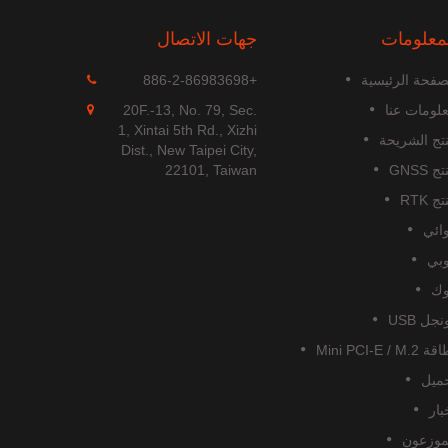
معلومات
جهات الاتصال
MGS-1513-52Q
صفحة الرئيسية
+886-2-86983698
MGS-1513-52Q هي وحدة هوائي
2Q
لومات عنا
20F.-13, No. 79, Sec.
ذكي متعددة الترددات GNSS قائمة
1, Xintai 5th Rd., Xizhi
تج الشريحة
بذاتها بالكامل، تشمل هوائي مدمج
الأداء
Dist., New Taipei City,
ودارات استقبال GNSS والتي...
الملاحة المدنية العالمية. يدعم...
ج GNSS
22101, Taiwan
ج RTK
اقرأ أكثر
ائي
بي
ك
نجل USB
Mini PCI-E / M.2
ميل
بار
موزعون