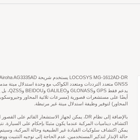
GNSS متعدد الترددات ومتعدد الكواكب مع وحدة استدلال ميتة مدمج
يدعم فقط GPS وGLONASS وO
أيضًا على مستشعرات قصورية (مسرعات ثلاثية المحاور وجيروسكوبات
المحاور) لتوفير وظيفة استدلال ميتة غير مرتبطة.
بالإضافة إلى نظام DR، يمكن لجهاز الاستشعار القائم على القصور
اكتشاف ديناميات المركبة عندما يكون مثبتًا بإحكام على السيارة. نت
يمكن اكتشاف سلوكيات القيادة غير الطبيعية وحالة المركبة، وسيتم 
حالة الإنذار لتذكير المستخدمين. عدم الحاجة إلى توجيه التثبيت ووظ