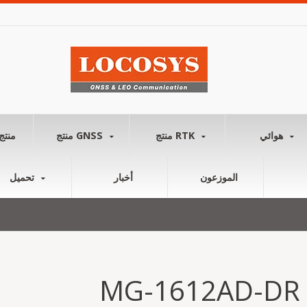
هوائي
منتج RTK
منتج GNSS
منتج
الموزعون
أخبار
تحميل
MG-1612AD-DR (