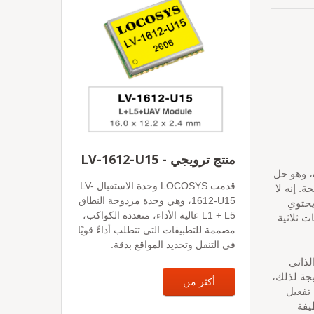
منتج ترويجي - LV-1612-U15
LOCOSYS MG-1612AD-DR يستخدم شريحة Airoha AG3335AD، وهو حل
قدمت LOCOSYS وحدة الاستقبال LV-
ة. إنه لا
1612-U15، وهي وحدة مزدوجة النطاق
GALILE وBEIDOU وQZSS، بل يحتوي
L1 + L5 عالية الأداء، متعددة الكواكب،
 ثلاثية
مصممة للتطبيقات التي تتطلب أداءً قويًا
في التنقل وتحديد المواقع بدقة.
 الذاتي
يجة لذلك،
أكثر من
تفعيل
يفة