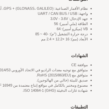
نظام الأقمار الصناعية: GPS + (GLONASS، GALILEO)، أو BEIDOU، و QZSS
واجهة: UART / CAN BUS / USB
جهد الإدخال: 3.0V - 3.6V
الطاقة (ملي أمبير): 56
VB (ميكرو أمبير): 64
درجة حرارة التشغيل (°م): -40 ~ 85
الأبعاد (مم): 16 ×12.2 × 2.4 مم
الشهادات
موافقة CE
متوافق مع توجيه معدات الراديو في الاتحاد الأوروبي 2014/53/EU.
متوافق مع RoHS (2015/863/EU).
صديق للبيئة (خالي من الهالوجين).
مصنوع ومختبر بالكامل في مواقع إنتاج معتمدة من ISO/IATF 16949.
شهادة غازات الدفيئة (GHG) ISO 14064-1.
التطبيقات