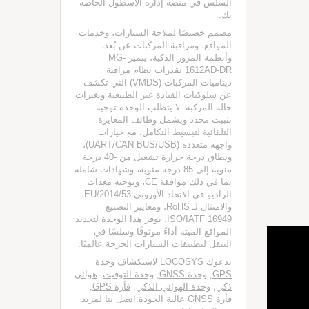
السلس في منصة إدارة الأسطول الخاصة
بك.
مصمم خصيصًا لملاحة السيارات، وخدمات
المواقع، ومراقبة المركبات عن بُعد،
وأنظمة المرور الذكية، يتميز MG-
1612AD-DR بقدرات نظام مراقبة
ديناميات المركبات (VMDS) التي تكشف
عن سلوكيات القيادة غير الطبيعية وتغيرات
حالة المركبة. لا يتطلب الوحدة توجيه
تثبيت محدد ويشمل وظائف المعايرة
التلقائية لتبسيط التكامل. مع خيارات
واجهة متعددة (UART/CAN BUS/USB)،
ونطاق درجة حرارة تشغيل من -40 درجة
مئوية إلى 85 درجة مئوية، وشهادات شاملة
بما في ذلك موافقة CE، وتوجيه معدات
الراديو في الاتحاد الأوروبي 2014/53/EU،
والامتثال لـ RoHS، ومعايير التصنيع
ISO/IATF 16949، يوفر هذا الوحدة لتحديد
المواقع الميتة أداءً موثوقًا وسلسًا في
التنقل لتطبيقات السيارات الحرجة عالميًا.
تدعوك LOCOSYS لاستكشاف
وحدة
GPS
,
وحدة GNSS
,
وحدة التوقيت
,
هوائي
ذكي
,
وحدة الهوائي الذكي
,
فأرة GPS
,
فأرة GNSS
عالية الجودة.
اتصل بنا
لمزيد