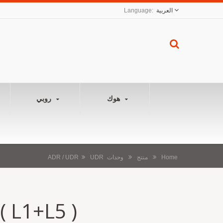
العربية
هوك
روبي
Home
منتج
وحدات ADR / UDR
UDR
 L1+L5 )