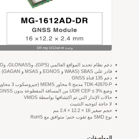
وحدة DR mg-1612ad-dr
دعم نظام تحديد المواقع العالمي (GPS)، وGLONASS، وGALILEO، وBEIDOU، وQZSS
قادر على SBAS (WAAS و EGNOS و MSAS و GAGAN)
دعم 135 قناة GNSS
TDK-42670-P مدمج 6 محاور MEMS (جيروسكوب 3 محاور ومسرع 3 محاور)
وضع UDR CEP ≤ 3% من المسافة المقطوعة بدون GNSS
حالات الإنذار التي تم اكتشافها بواسطة VMDS
لا حاجة لتوجيه التثبيت
حجم صغير 16 × 12.2 × 2.4 مم
نوع SMD مع ثقوب ختم؛ متوافق مع RoHS
المواصفات