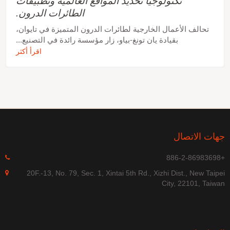
تكنولوجيا تحديد المواقع العالمية وتطبيقات
الطائرات الدرون.
تحالف الأعمال الخارجية لطائرات الدرون المتميزة في تايوان،
بقيادة يان تونغ-بياو، زار مؤسسة رائدة في التصنيع...
اقرأ أكثر
جهات الاتصال
+886-2-86983698
20F.-13, No. 79, Sec. 1, Xintai 5th Rd., Xizhi Dist., New Taipei
City, 22101, Taiwan