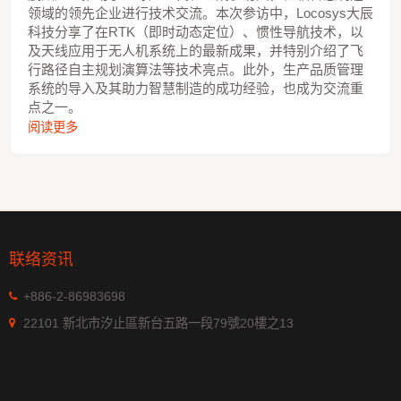
领域的领先企业进行技术交流。本次参访中，Locosys大辰
科技分享了在RTK（即时动态定位）、惯性导航技术，以
及天线应用于无人机系统上的最新成果，并特别介绍了飞
行路径自主规划演算法等技术亮点。此外，生产品质管理
系统的导入及其助力智慧制造的成功经验，也成为交流重
点之一。
阅读更多
联络资讯
+886-2-86983698
22101 新北市汐止區新台五路一段79號20樓之13