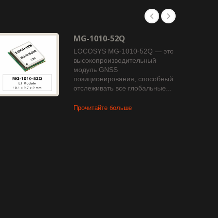
MG-1010-52Q
LOCOSYS MG-1010-52Q — это
высокопроизводительный
модуль GNSS
позиционирования, способный
отслеживать все глобальные...
Прочитайте больше