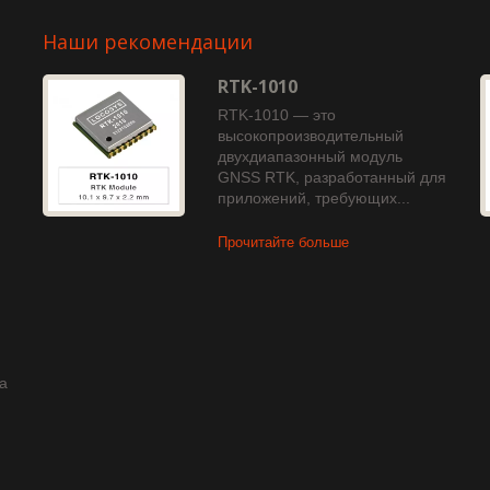
Наши рекомендации
RTK-1010
RTK-1010 — это
ь
высокопроизводительный
двухдиапазонный модуль
GNSS RTK, разработанный для
приложений, требующих...
Прочитайте больше
та