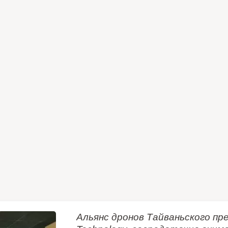
Альянс дронов Тайваньского 