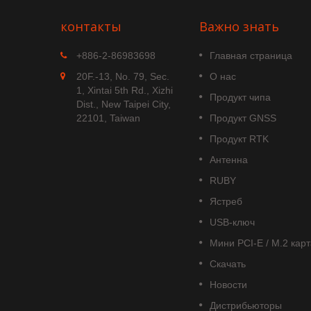
контакты
Важно знать
MGS-1513-52Q
+886-2-86983698
Главная страница
Q — это
MGS-1513-52Q — это
20F.-13, No. 79, Sec.
О нас
ный
полностью автономный модул
1, Xintai 5th Rd., Xizhi
Продукт чипа
умной антенны GNSS с
Dist., New Taipei City,
особный
несколькими частотами,
22101, Taiwan
Продукт GNSS
льные...
включая встроенную...
Продукт RTK
Прочитайте больше
Антенна
RUBY
Ястреб
USB-ключ
Мини PCI-E / M.2 кар
Скачать
Новости
Дистрибьюторы