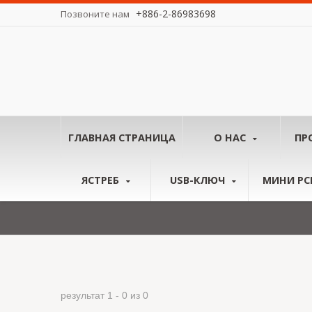
+886-2-86983698
Позвоните нам
у миру.
ГЛАВНАЯ СТРАНИЦА
О НАС
ПР
ЯСТРЕБ
USB-КЛЮЧ
МИНИ PCI
результат 1 - 0 из 0