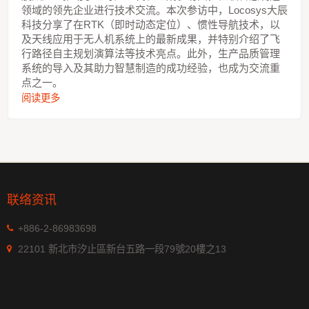
领域的领先企业进行技术交流。本次参访中，Locosys大辰
科技分享了在RTK（即时动态定位）、惯性导航技术，以
及天线应用于无人机系统上的最新成果，并特别介绍了飞
行路径自主规划演算法等技术亮点。此外，生产品质管理
系统的导入及其助力智慧制造的成功经验，也成为交流重
点之一。
阅读更多
联络资讯
+886-2-86983698
22101 新北市汐止區新台五路一段79號20樓之13