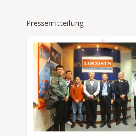
Pressemitteilung
NSS/RTK
Module,
f der