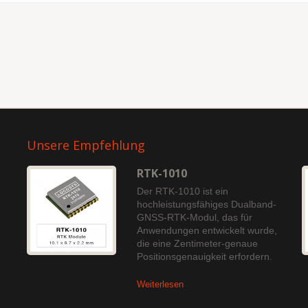
Unsere Empfehlung
RTK-1010
Der RTK-1010 ist ein
hochleistungsfähiges Dualband-
GNSS-RTK-Modul, das für
Anwendungen entwickelt wurde,
die eine Zentimeter-genaue
Positionsgenauigkeit erfordern.
Weiterlesen