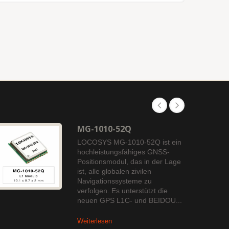
MG-1010-52Q
LOCOSYS MG-1010-52Q ist ein
hochleistungsfähiges GNSS-
Positionsmodul, das in der Lage
ist, alle globalen zivilen
Navigationssysteme zu
verfolgen. Es unterstützt die
neuen GPS L1C- und BEIDOU...
Weiterlesen