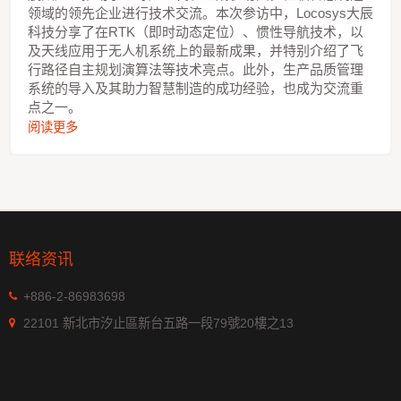
领域的领先企业进行技术交流。本次参访中，Locosys大辰
科技分享了在RTK（即时动态定位）、惯性导航技术，以
及天线应用于无人机系统上的最新成果，并特别介绍了飞
行路径自主规划演算法等技术亮点。此外，生产品质管理
系统的导入及其助力智慧制造的成功经验，也成为交流重
点之一。
阅读更多
联络资讯
+886-2-86983698
22101 新北市汐止區新台五路一段79號20樓之13