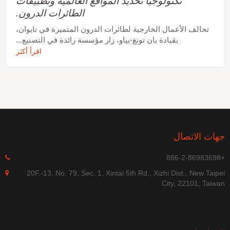
تكنولوجيا تحديد المواقع العالمية وتطبيقات
الطائرات الدرون.
تحالف الأعمال الخارجية لطائرات الدرون المتميزة في تايوان،
بقيادة يان تونغ-بياو، زار مؤسسة رائدة في التصنيع...
اقرأ أكثر
جهات الاتصال
+886-2-86983698
20F.-13, No. 79, Sec. 1, Xintai 5th Rd., Xizhi Dist., New Taipei
City, 22101, Taiwan