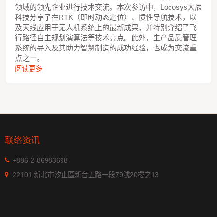
领域的领先企业进行技术交流。本次参访中，Locosys大辰
科技分享了在RTK（即时动态定位）、惯性导航技术，以
及天线应用于无人机系统上的最新成果，并特别介绍了飞
行路径自主规划演算法等技术亮点。此外，生产品质管理
系统的导入及其助力智慧制造的成功经验，也成为交流重
点之一。
阅读更多
联络资讯
+886-2-86983698
22101 新北市汐止區新台五路一段79號20樓之13