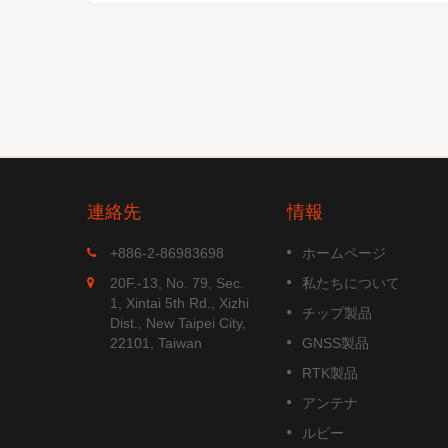
連絡先
情報
MGS-1513-52Q
+886-2-86983698
ホームページ
52Qは、す
MGS-1513-52Qは、埋め込み型
20F.-13, No. 79, Sec.
私たちについて
航法システ
パッチアンテナとGNSS受信回
1, Xintai 5th Rd., Xizhi
チップ製品
NSS位置
を含む完全なスタンドアロンの
Dist., New Taipei City,
新しい
ルチ周波数GNSSスマートアン
22101, Taiwan
GNSS製品
 B1C信
ナモジュールで、Airoha...
RTK製品
す。
続きを読む
アンテナ
ルビー