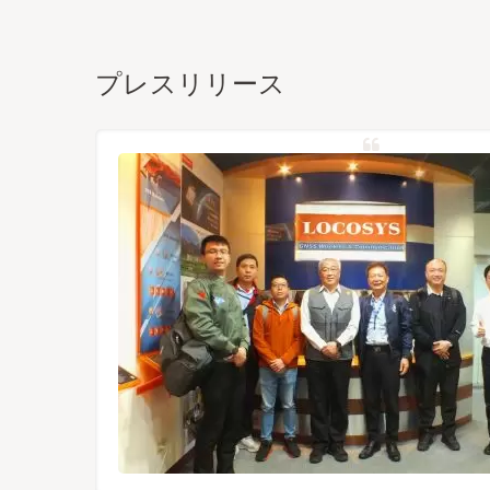
プレスリリース
バル衛星
た高性能
ュールは
UAVな
により、