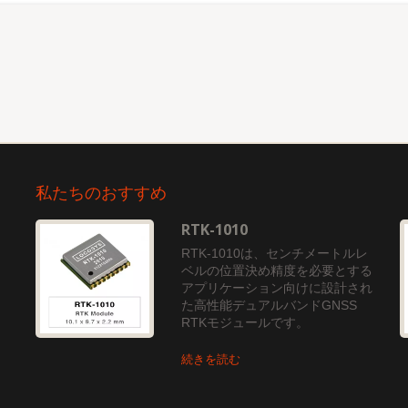
私たちのおすすめ
RTK-1010
RTK-1010は、センチメートルレ
路
ベルの位置決め精度を必要とする
マ
アプリケーション向けに設計され
テ
た高性能デュアルバンドGNSS
RTKモジュールです。
続きを読む