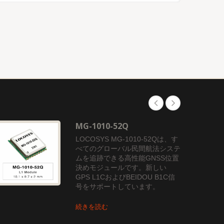
MG-1010-52Q
LOCOSYS MG-1010-52Qは、す
べてのグローバル民間航法システ
ムを追跡できる高性能GNSS位置
決めモジュールです。新しい
GPS L1CおよびBEIDOU B1C信
号をサポートしています。
続きを読む