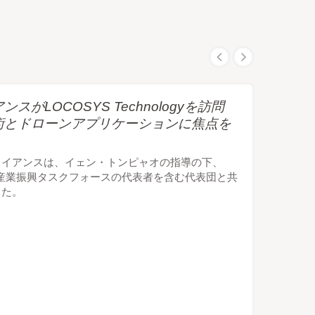
LOCOSYS Technologyを訪問
術とドローンアプリケーションに焦点を
ライアンスは、イェン・トンピャオの指導の下、
宙産業振興タスクフォースの代表者を含む代表団と共
した。