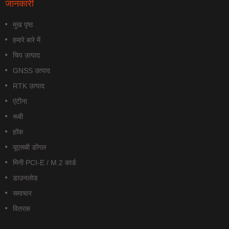
जानकारी
मुख पृष्ठ
हमारे बारे में
चिप उत्पाद
GNSS उत्पाद
RTK उत्पाद
एंटीना
रूबी
हॉक
यूएसबी डोंगल
मिनी PCI-E / M.2 कार्ड
डाउनलोड
समाचार
वितरक