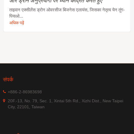
और ड्रोन अनुप्रयोगों पर ध्यान केंद्रित करते हुए
ताइवान एक्सीलेंस ड्रोन ओवरसीज बिजनेस एलायंस, जिसका नेतृत्व येन तुंग-
पियाओ...
अधिक पढ़ें
संपर्क
+886-2-86983698
20F.-13, No. 79, Sec. 1, Xintai 5th Rd., Xizhi Dist., New Taipei
City, 22101, Taiwan