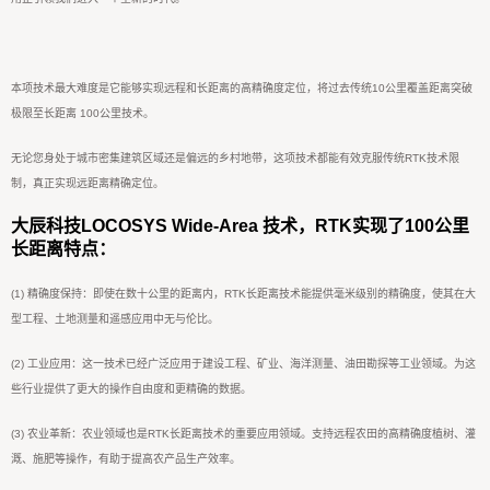
本项技术最大难度是它能够实现远程和长距离的高精确度定位，将过去传统10公里覆盖距离突破
极限至长距离 100公里技术。
无论您身处于城市密集建筑区域还是偏远的乡村地带，这项技术都能有效克服传统RTK技术限
制，真正实现远距离精确定位。
大辰科技LOCOSYS Wide-Area 技术，RTK实现了100公里
长距离特点：
(1) 精确度保持：即使在数十公里的距离内，RTK长距离技术能提供毫米级别的精确度，使其在大
型工程、土地测量和遥感应用中无与伦比。
(2) 工业应用：这一技术已经广泛应用于建设工程、矿业、海洋测量、油田勘探等工业领域。为这
些行业提供了更大的操作自由度和更精确的数据。
(3) 农业革新：农业领域也是RTK长距离技术的重要应用领域。支持远程农田的高精确度植树、灌
溉、施肥等操作，有助于提高农产品生产效率。