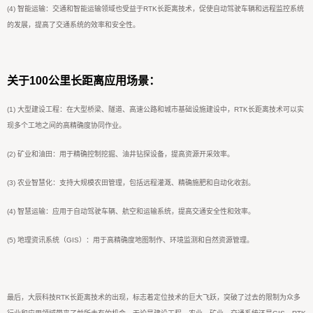
(4) 智能运输：交通和智能运输领域也受益于RTK长距离技术，促使自动驾驶车辆和远程监控系统
的发展，提高了交通系统的效率和安全性。
关于100公里长距离应用场景：
(1) 大型建设工程：在大型桥梁、隧道、高速公路和城市基础设施建设中，RTK长距离技术可以实
现多个工地之间的高精确度协同作业。
(2) 矿业和油田：用于精确控制挖掘、油井钻探设备，提高资源开采效率。
(3) 农业智慧化：支持大规模农田管理，包括远程灌溉、精确施肥和自动化收割。
(4) 智慧运输：应用于自动驾驶车辆、航空和运输系统，提高交通安全性和效率。
(5) 地理资讯系统（GIS）：用于高精确度地图制作、环境监测和自然资源管理。
最后，大辰科技RTK长距离技术的出现，标志着定位技术的巨大飞跃，突破了过去的限制为众多