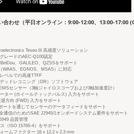
合わせ（平日オンライン：9:00-12:00、13:00-17:00 (G
roelectronics Teseo III 高感度ソリューション
グレードのAEC-Q100認定
BeiDou、GALILEO、QZSSをサポート
S（WAAS、EGNOS、MSAS）に対応
レベルでの高速TTFF
デッドレコニング（DR）ソフトウェア
EMSセンサー（3軸ジャイロスコープおよび3軸加速度計）
ーター (ホイールティックパルス) 入力をサポート
後退方向 (FWD) 入力をサポート
Tポートを通じてセンサーのデータフィードをサポート
安全通信のためのSAE J2945/1オンボードシステム要件をサポート
 16949 品質管理
ス（ISO 15765-4）をサポート
ームファクター 16 x 12.2 x 2.3 mm