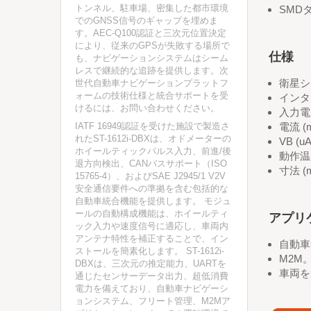
トンネル、駐車場、密集した都市環境
SMD
でのGNSS信号のギャップを埋めま
す。AEC-Q100認証と三次元位置決定
により、従来のGPSが失敗する場所で
仕様
も、ナビゲーションシステムはシーム
レスで継続的な追跡を提供します。次
衛星シス
世代自動車ナビゲーションプラットフ
ォームの技術仕様と統合サポートを受
インター
けるには、お問い合わせください。
入力電圧:
IATF 16949認証を受けた施設で製造さ
電流 (
れたST-1612i-DBXは、オドメーターの
VB (u
ホイールティックパルス入力、前進/後
動作温度 
退方向検出、CANバスサポート（ISO
寸法 (mm
15765-4）、およびSAE J2945/1 V2V
安全通信要件への準拠を含む包括的な
自動車統合機能を提供します。 モジュ
ールの自動構成機能は、ホイールティ
アプリ
ック入力や速度信号に適応し、車両内
アンテナ特性を補正することで、イン
自動車
ストールを簡素化します。 ST-1612i-
M2M
DBXは、三次元の推定能力、UARTを
車両を
通じたセンサーデータ出力、超低消費
電力を備えており、自動車ナビゲーシ
ョンシステム、フリート管理、M2Mア