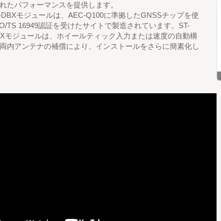
れたパフォーマンスを提供します。
12i-DBXモジュールは、AEC-Q100に準拠したGNSSチップを使
O/TS 16949認証を受けたサイトで製造されています。ST-
i-DBXモジュールは、ホイールティック入力または速度の自動構
両内アンテナの補償により、インストールをさらに簡素化し