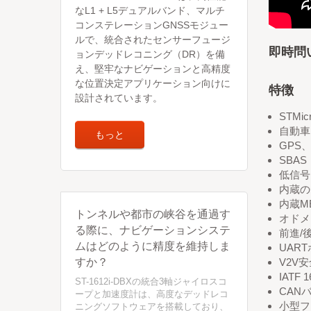
なL1 + L5デュアルバンド、マルチ
コンステレーションGNSSモジュー
ルで、統合されたセンサーフュージ
即時問い
ョンデッドレコニング（DR）を備
え、堅牢なナビゲーションと高精度
な位置決定アプリケーション向けに
特徴
設計されています。
STMic
自動車
もっと
GPS、
SBA
低信号
内蔵の
内蔵M
トンネルや都市の峡谷を通過す
オドメ
る際に、ナビゲーションシステ
前進/
ムはどのように精度を維持しま
UAR
すか？
V2V
IATF
ST-1612i-DBXの統合3軸ジャイロスコ
CANバ
ープと加速度計は、高度なデッドレコ
小型フォ
ニングソフトウェアを搭載しており、