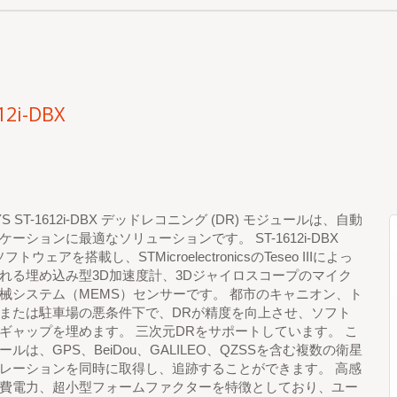
12i-DBX
YS ST-1612i-DBX デッドレコニング (DR) モジュールは、自動
ケーションに最適なソリューションです。 ST-1612i-DBX
トウェアを搭載し、STMicroelectronicsのTeseo IIIによっ
れる埋め込み型3D加速度計、3Dジャイロスコープのマイク
械システム（MEMS）センサーです。 都市のキャニオン、ト
または駐車場の悪条件下で、DRが精度を向上させ、ソフト
ギャップを埋めます。 三次元DRをサポートしています。 こ
ルは、GPS、BeiDou、GALILEO、QZSSを含む複数の衛星
レーションを同時に取得し、追跡することができます。 高感
費電力、超小型フォームファクターを特徴としており、ユー