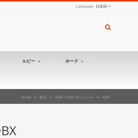
日本語
ルビー
ホーク
Home
商品
ADR / UDR モジュール
ADR
DBX