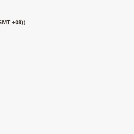
MT +08)）