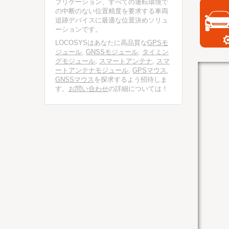
プリケーション、すべての運転環境で
の中断のない位置精度を要求する車両
追跡デバイスに最適な位置決めソリュ
ーションです。
LOCOSYSはあなたに高品質な
GPSモ
ジュール
,
GNSSモジュール
,
タイミン
グモジュール
,
スマートアンテナ
,
スマ
ートアンテナモジュール
,
GPSマウス
,
GNSSマウス
を探求するよう招待しま
す。
お問い合わせ
の詳細については！