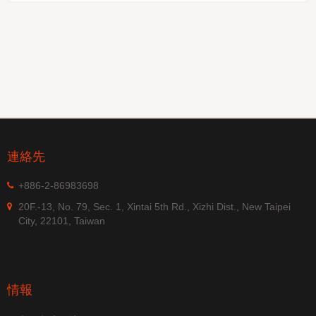
連絡先
+886-2-86983698
20F.-13, No. 79, Sec. 1, Xintai 5th Rd., Xizhi Dist., New Taipei
City, 22101, Taiwan
情報