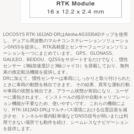
LOCOSYS RTK-1612AD-DRはAiroha AG3335ADチップを使用
し、デュアル周波数のマルチコンステレーションソリューショ
ンGNSSを提供し、RTK高精度とセンサーフュージョンソリュ
ーションを一つにまとめています。 GPS、GLONASS、
GALILEO、BEIDOU、QZSSをサポートするだけでなく、慣性
センサー（3軸加速度計と3軸ジャイロ）を搭載しており、無拘
束の推定航法機能を提供します。
DRに加えて、慣性センサーは車両にしっかりと取り付けられた
ときに車両の動態を検出できます。 その結果、異常な運転行動
や車両の状態を検出でき、アラーム状態が有効になり、ユーザ
ーに通知されます。 インストールの指示や自動キャリブレーシ
ョン機能が不要なため、使いやすいです。 これらの機能によ
り、RTK-1612AD-DRはマルチパス環境における位置誤差を減
少させ、トンネルや屋内駐車場などGNSS信号が弱いまたは利
用できない場所でも動作を続け、シームレスなナビゲーション
を提供します。