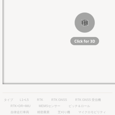
タイプ
L1+L5
RTK
RTK GNSS
RTK GNSS 受信機
RTK+DR+IMU
MEMSセンサー
ピッチ＆ロール
自律走行車両
精密農業
芝刈り機
マイクロモビリティ