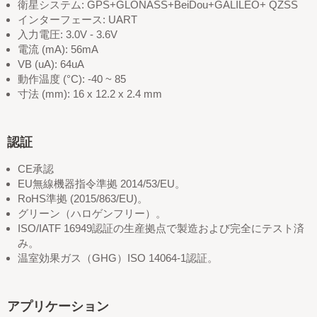
衛星システム: GPS+GLONASS+BeiDou+GALILEO+ QZSS
インターフェース: UART
入力電圧: 3.0V - 3.6V
電流 (mA): 56mA
VB (uA): 64uA
動作温度 (°C): -40 ~ 85
寸法 (mm): 16 x 12.2 x 2.4 mm
認証
CE承認
EU無線機器指令準拠 2014/53/EU。
RoHS準拠 (2015/863/EU)。
グリーン（ハロゲンフリー）。
ISO/IATF 16949認証の生産拠点で製造および完全にテスト済
み。
温室効果ガス（GHG）ISO 14064-1認証。
アプリケーション