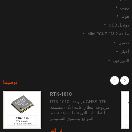
وبي
وك
نجل USB
قة Mini PCI-E / M.2
حميل
خبار
لموزعون
توصيتنا
RTK-1010
RTK-1010 هو وحدة GNSS RTK
مزدوجة النطاق عالية الأداء مصممة
للتطبيقات التي تتطلب دقة تحديد
المواقع بمستوى السنتيمتر.
اقرأ أكثر