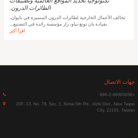
تكنولوجيا تحديد المواقع العالمية وتطبيقات
الطائرات الدرون.
تحالف الأعمال الخارجية لطائرات الدرون المتميزة في تايوان،
بقيادة يان تونغ-بياو، زار مؤسسة رائدة في التصنيع...
اقرأ أكثر
جهات الاتصال
+886-2-86983698
20F.-13, No. 79, Sec. 1, Xintai 5th Rd., Xizhi Dist., New Taipei
City, 22101, Taiwan