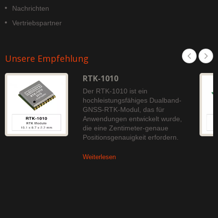
Nachrichten
Vertriebspartner
Unsere Empfehlung
RTK-1010
Der RTK-1010 ist ein
hochleistungsfähiges Dualband-
GNSS-RTK-Modul, das für
Anwendungen entwickelt wurde,
die eine Zentimeter-genaue
Positionsgenauigkeit erfordern.
Weiterlesen