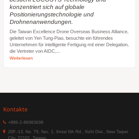
konzentriert sich auf globale
Positionierungstechnologie und
Drohnenanwendungen.
Die Taiwan Excellence Drone Overseas Business Alliance,
geleitet von Yen Tung-Piao, besuchte ein führendes
Unternehmen für intelligente Fertigung mit einer Delegation,
die Vertreter von AIDC,...
Weiterlesen
Kontakte
+886-2-86983698
20F.-13, No. 79, Sec. 1, Xintai 5th Rd., Xizhi Dist., New Taipei
City, 22101, Taiwan