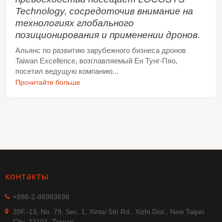
Technology, сосредоточив внимание на
технологиях глобального
позиционирования и применении дронов.
Альянс по развитию зарубежного бизнеса дронов
Taiwan Excellence, возглавляемый Ен Тунг-Пяо,
посетил ведущую компанию...
Прочитайте больше
контакты
+886-2-86983698
20F.-13, No. 79, Sec. 1, Xintai 5th Rd., Xizhi Dist., New Taipei
City, 22101, Taiwan