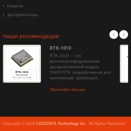
Новости
Дистрибьюторы
Наши рекомендации
RTK-1010
RTK-1010 — это
высокопроизводительный
двухдиапазонный модуль
GNSS RTK, разработанный для
приложений, требующих...
Прочитайте больше
Copyright © 2026
LOCOSYS Technology Inc.
. All Rights Reserved.