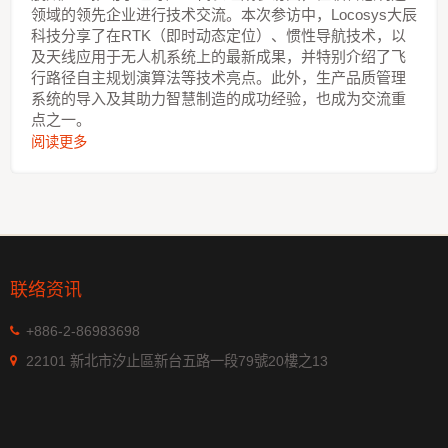
领域的领先企业进行技术交流。本次参访中，Locosys大辰
科技分享了在RTK（即时动态定位）、惯性导航技术，以
及天线应用于无人机系统上的最新成果，并特别介绍了飞
行路径自主规划演算法等技术亮点。此外，生产品质管理
系统的导入及其助力智慧制造的成功经验，也成为交流重
点之一。
阅读更多
联络资讯
+886-2-86983698
22101 新北市汐止區新台五路一段79號20樓之13