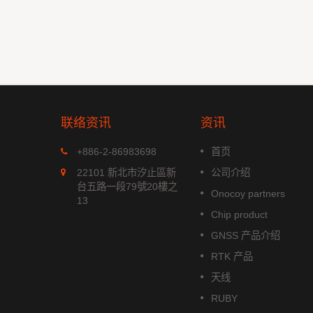
联络资讯
资讯
MGS-1513-52Q
+886-2-86983698
首页
xx 系列是
MGS-1513-52Q 是一款完整的
22101 新北市汐止區新
公司介绍
模组，能
立多频GNSS 智能天线模组，包
台五路一段79號20樓之
Onocoy partners
航系统。它
含嵌入式贴片天线和基于Airoha
13
成高效的电
AG3352Q 平台的GNSS 接收电
Chip product
功耗和高敏
路。
GNSS 产品介绍
阅读更多
RTK 产品
天线
RUBY