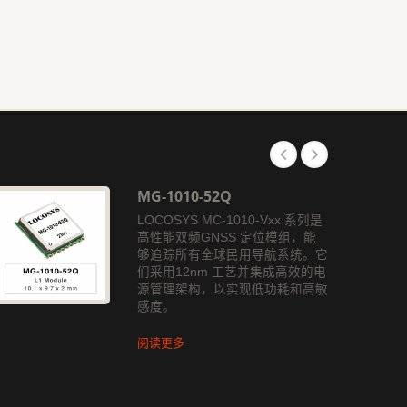
MG-1010-52Q
LOCOSYS MC-1010-Vxx 系列是
高性能双频GNSS 定位模组，能
够追踪所有全球民用导航系统。它
们采用12nm 工艺并集成高效的电
源管理架构，以实现低功耗和高敏
感度。
阅读更多