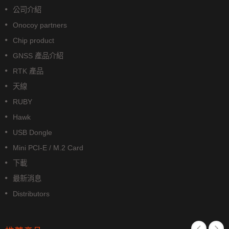
公司介紹
Onocoy partners
Chip product
GNSS 產品介紹
RTK 產品
天線
RUBY
Hawk
USB Dongle
Mini PCI-E / M.2 Card
下載
最新消息
Distributors