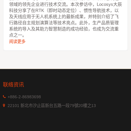
领域的领先企业进行技术交流。本次参访中，Locosys大辰
科技分享了在RTK（即时动态定位）、惯性导航技术，以
及天线应用于无人机系统上的最新成果，并特别介绍了飞
行路径自主规划演算法等技术亮点。此外，生产品质管理
系统的导入及其助力智慧制造的成功经验，也成为交流重
点之一。
阅读更多
联络资讯
+886-2-86983698
22101 新北市汐止區新台五路一段79號20樓之13