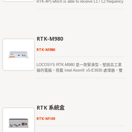
RTK-4P) which is able to receive L1 / L2 frequency
the requirement of most location-based
and equipped with a multi-frequency Helix antenna,
applications.
The positioning accuracy specification is "cm level"
which is directly connected to the Smart Phone's
USB Type-C and allow the smart phone to be
immediately upgraded and aimed to high-precision
(RTK) applications which can be used for
RTK-M980
geographic mapping、earth-rock surveying、
agricultural surveying、cadastral surveying and
RTK-M980
other purposes.
LOCOSYS RTK-M980 是一款緊湊型、堅固且工業
級的電腦，搭載 Intel Atom® x5-E3930 處理器，雙
核基準時鐘 1.3GHz（可提升至 1.8GHz），鋁製上
殼配以薄鋼板設計，專為嚴苛環境或需要無噪音的
Ad-hoc 網絡環境而設計。 LOCOSYS RTK-M980 配
備先進的 RTK（即時動態定位）接收器，支持全球
GPS/GLONASS/北斗/GALILEO/QZSS 衛星，
L1+L2+L5 雙頻和多星座 RTK 定位解決方案。RTK-
RTK 系統盒
M980 採用全頻 4G-LTE 通訊板，支持全球 LTE、
UMTS/HSPA+ 以及 GSM/GPRS/EDGE 覆蓋。它提
RTK-M100
供 10/100/1000Mbps 以太網數據和語音連接。配備
外部 SIM 插槽，方便用戶插入 SIM 卡。RTK-M980
預裝 Win10（或 Linux）操作系統，適用於