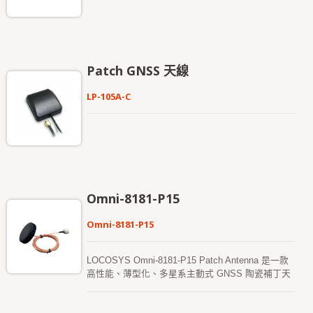
LOCOSYS Firebird 應用軟件，提供用戶友好的圖形
操作界面，無論是作為“基站”管理還是“流動站”使
用。 由於其無風扇緊湊設計，通過 (-30 ~ +70 度)
高低溫測試認證，以及 (MIL-STD-810) 軍用標準振
動測試，提供快速且便捷的安裝。它特別適用於空間
Patch GNSS 天線
有限的 RTK 基站，能夠安裝電腦系統，並且不會妥
協空間以犧牲其功能。無論作為 RTK 基站還是 RTK
LP-105A-C
流動站，都非常快速且方便安裝和使用。RTK-M980
保留了靈活性，可滿足遠程監測或測量應用的不同需
求。
Omni-8181-P15
Omni-8181-P15
LOCOSYS Omni-8181-P15 Patch Antenna 是一款
高性能、薄型化、多星系主動式 GNSS 陶瓷補丁天
線，支援 GPS、BDS（北斗）、GLONASS、
Galileo 及 QZSS 衛星系統，涵蓋 L1 + L5 頻段。該