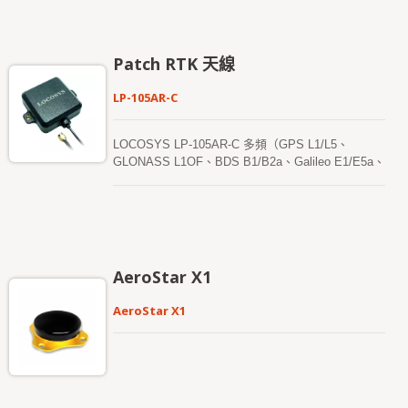
天線整合了高品質陶瓷補丁輻射元件與低雜訊主動放
大電路，能有效增強接收靈敏度與整體的定位表現。
其薄型平面結構在美觀、機械強度與安裝靈活性之間
取得了理想平衡，使其非常適合戶外固定式安裝、工
Patch RTK 天線
業設備外殼以及通訊與授時系統。該天線配備標準 N
型 (N-J / N plug) 射頻接頭與 RG316/U 防水同軸線
LP-105AR-C
纜，可與多種 GNSS 接收機、通訊設備及時間同步
模組無縫相容。 從射頻與機械設計的角度來看，
LOCOSYS Omni-8181-P15 Patch Antenna 具備
LOCOSYS LP-105AR-C 多頻（GPS L1/L5、
IP67 等級的防水防塵外殼，提供完整的防塵保護，
GLONASS L1OF、BDS B1/B2a、Galileo E1/E5a、
並確保在長時間暴露於風吹、日曬與雨淋的環境下仍
QZSS L1/L5、NavIC）主動式 GNSS/RTK 天線由
能可靠運行（不建議長期浸泡於水中）。天線內部整
50×50×6mm 的疊層陶瓷介質天線（40×40×4mm）
合了低雜訊放大器 (LNA) 與高選擇性前端濾波器，
組成。其緊湊的設計、優異的性價比以及多樣化的安
能有效抑制雜訊與鄰頻干擾，同時顯著提升訊噪比
裝選擇，為客戶提供了一個快速、簡便且可靠的多頻
(SNR) 與定位穩定性。該天線提供 28 dB 的主動增
天線解決方案。LP-105AR-C 天線完美匹配
益，並整合了靜電放電 (ESD) 與突波保護電路，以
LOCOSYS RTK 系列解決方案（如 RTK-1010、
AeroStar X1
減輕靜電放電與瞬態電壓事件對接收系統的影響。標
RTK-1612、RTK-M300 等），支持 L1 和 L5 頻段。
準線纜長度為 3 公尺，採用高覆蓋率編織隔離層的
LP-105AR-C 包含一個高性能的多頻 RHCP 雙諧
AeroStar X1
全屏蔽設計，並在線纜與接頭的連接處進行機械加
振、雙饋點貼片天線元件、一個內建的高增益
固，以增強抗拉扯與抗旋轉應力的能力。為提供安裝
LNA（帶 SAW 預濾波器），以及一條 5 米長的天線
靈活性，天線底座支援 3M 工業級高性能背膠黏貼或
線纜，並配備 SMA 接頭。
M12 電鍍螺帽固定，外殼則採用薄型圓形設計，並
針對優異的天線輻射性能進行了優化。 LOCOSYS
Omni-8181-P15 Patch Antenna 由大辰科技