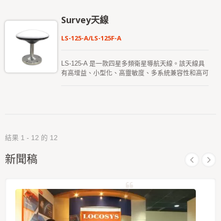
(LOCOSYS Technology) 自主設計與製造，憑藉其
在 GNSS 天線工程、射頻電路設計、高頻電磁模擬
Survey天線
及系統整合方面數十年的專業經驗。從初步設計階段
開始，該產品便遵循國際工業與電信標準，涵蓋天線
LS-125-A/LS-125F-A
輻射場型優化、阻抗匹配、濾波器與放大器架構，以
及全面的抗干擾能力與環境可靠性驗證。製造流程執
行嚴格的品質管理與測試體系，包括原物料檢驗
LS-125-A 是一款四星多頻衛星導航天線。該天線具
(IQC)、製程品質控制 (IPQC)、射頻性能量測、環境
有高增益、小型化、高靈敏度、多系統兼容性和高可
與耐久性測試，以及出貨前 100% 的最終檢驗，以
靠性的特點，可有效滿足用戶需求。 LS-125F-A 是
確保性能的一致性與長期可靠性。憑藉其強大的研發
一款高精度的空介質多頻測量天線，支持接收來自
實力與嚴謹的品質管理體系，Omni-8181-P15 Patch
BDS、GPS、GLONASS 和 Galileo 等多系統的衛
Antenna 即便在強雜訊、電磁環境複雜及惡劣的環境
星導航信號。該天線採用空介質技術，具備高增益、
條件下，仍能提供高精度且高可靠的 GNSS 接收，
優良的圓極化性能、高定位精度以及良好的低仰角接
使其成為通訊基地台、授時與同步系統、智慧交通、
收性能。它適用於駕駛員訓練、無人駕駛基站參考站
AMR/AGV/UAV/UGV 平台、能源監測設備、車載系
結果 1 - 12 的 12
聯網需求以及高精度測繪等領域。
統及自主定位應用的理想解決方案。
新聞稿