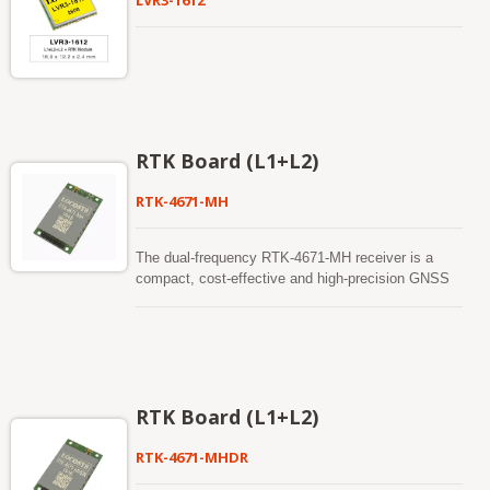
LVR3-1612
RTK Board (L1+L2)
RTK-4671-MH
The dual-frequency RTK-4671-MH receiver is a
compact, cost-effective and high-precision GNSS
RTK board designed for applications requiring
centimeter level positioning accuracy. It supports
multiple constellations, including GPS, GLONASS,
BeiDou, GALILEO, QZSS and SBAS to improve
the continuity and reliability of RTK solution even in
the harsh environment. This board can be setup
RTK Board (L1+L2)
either in rover mode or in base station mode.
Versatile, compact, smart, low power and high
RTK-4671-MHDR
update rate, LOCOSYS RTK-4671-MH meets the
requirement of most location-based applications.