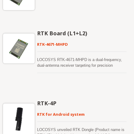
RTK Board (L1+L2)
RTK-4671-MHPD
LOCOSYS RTK-4671-MHPD is a dual-frequency,
dual-antenna receiver targeting for precision
agriculture, drones, and slow-moving vehicles. This
receiver provides fast precise heading and RTK
position. It supports multiple constellations,
including GPS, GLONASS, BeiDou, GALILEO,
QZSS and SBAS to improve the continuity and
reliability of precise heading and RTK position even
RTK-4P
in the harsh environment. Besides, it features
powerful compatibility with other GNSS receivers in
RTK for Android system
the market by flexible interfaces, smart hardware
design and popular log/command formats.
Versatile, compact, smart, low power and high
LOCOSYS unveiled RTK Dongle (Product name is
update rate, LOCOSYS RTK-4671-MHPD meets