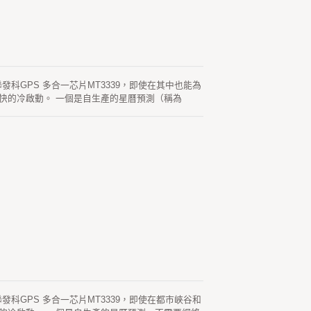
使用聯發科GPS 多合一芯片MT3339，即使在其中也能為
快的冷啟動。 一個是自生產的星曆預測（稱為
新衛星可用。 另一個是服務器生成的星曆預測（稱為
於15秒。
使用聯發科GPS 多合一芯片MT3339，即使在都市峽谷和