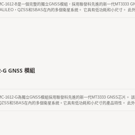
S MC-1612-B是一個完整的獨立GNSS模組，採用聯發科先進的新一代MT3333
，GALILEO，QZSS和SBAS在內的多個衛星系統。 它具有低功耗和小尺寸
敏度和性能。 該模組支援混合星曆預測，實現更快的冷啟動。 一個是自生產的星曆預測（self-
），不需要網路協助和主機CPU的干預。 這有效期最長為3天，當GNSS模組
獲取的服務器生成的星曆預測（稱為EPO）。 最多14天有效。 兩個星曆預
2-G GNSS 模組
 MC-1612-G為獨立GNSS模組採用聯發科先進的新一代MT3333 GNSS芯片
O，QZSS和SBAS在內的多個衛星系統。它具有低功耗和小尺寸的產品特性。
度和性能。該模組支援混合星曆預測，以實現更快的冷啟動。 一個是自生產的星
。有效期為3天，GNSS模組上電時會自動更新衛星可用。 另一個是服務器生成的
於閃存中，並便於執行冷啟動時間少於15秒。