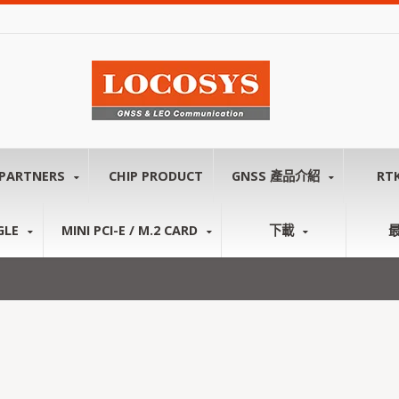
PARTNERS
CHIP PRODUCT
GNSS 產品介紹
RT
GLE
MINI PCI-E / M.2 CARD
下載