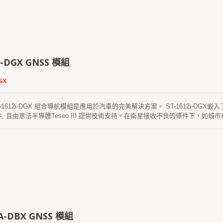
2i-DGX GNSS 模組
GX
-1612i-DGX 組合導航模組是應用於汽車的完美解決方案。 ST-1612i-DGX嵌入
軟件, 且由意法半導體Teseo III 提供技術支持。在衛星接收不良的條件下，
度, 且裝載慣導(DR)軟件彌補了信號缺失時的軌跡。 同時也支持三維慣導(D
LONASS、 伽利略和 QZSS 在內的多個衛星。該產品具有靈敏度高、功耗低
612i-DGX慣性導航模組使用符合AEC-Q100標準的GNSS晶片，並在ISO / TS 
-1612i-DGX模組進一步簡化安裝自動配置車位移量的數位式速度資訊(wheel t
2A-DBX GNSS 模組