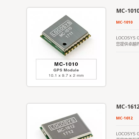
MC-101
MC-1010
LOCOSYS
您提供卓越
EASY），
EPO）互聯
MC-161
MC-1612
LOCOSYS