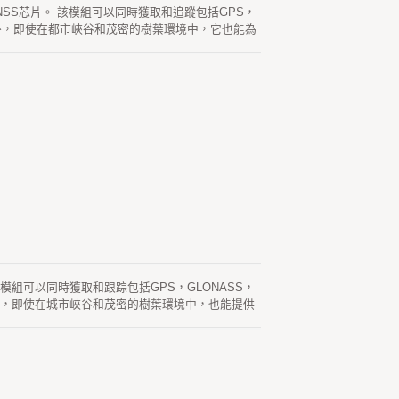
 GNSS芯片。 該模組可以同時獲取和追蹤包括GPS，
。 此外，即使在都市峽谷和茂密的樹葉環境中，它也能為
generated ephemeris prediction
通電並且衛星可用時，會不時自動更新。 另一個是從
測都存儲在板載閃存中，並執行少於15秒的冷啟動時
。 該模組可以同時獲取和跟踪包括GPS，GLONASS，
 此外，即使在城市峽谷和茂密的樹葉環境中，也能提供
曆預測（稱為EASY），不需要網絡協助和主機
星曆預測（稱為EPO) 最多14天有效。 這兩個星