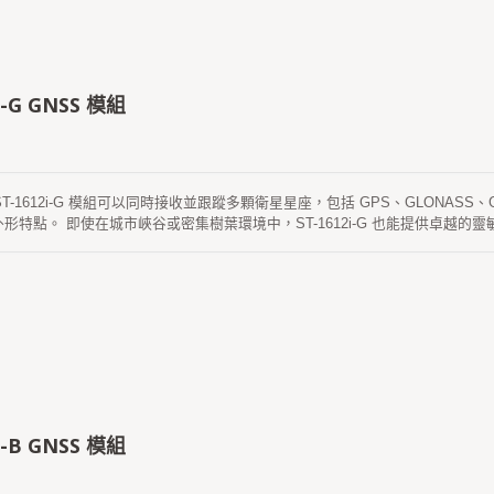
i-G GNSS 模組
 ST-1612i-G 模組可以同時接收並跟蹤多顆衛星星座，包括 GPS、GLONASS
形特點。 即使在城市峽谷或密集樹葉環境中，ST-1612i-G 也能提供卓越
i-B GNSS 模組