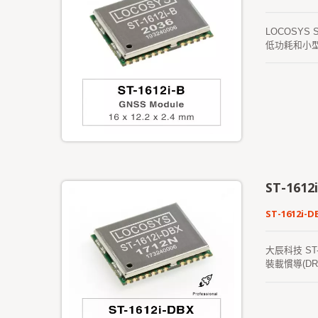
LOCOSYS
低功耗和小型
ST-161
ST-1612i-D
大辰科技 ST
裝載慣導(D
中,提高了定
括 GPS、
ST-1612
行。 ST-1