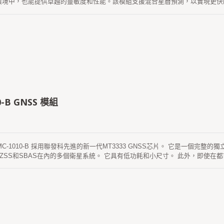
環境中，也能提供卓越的靈敏度和性能。該模組支援混合星曆預測，以實現更快
PU的干預， 有效期為3天，GPS模組上電和衛星不時自動更新可用。 另一個
曆預測都存儲在板載閃存中，更讓執行冷啟動時間少於15秒。
0-B GNSS 模組
 MC-1010-B 採用聯發科先進的新一代MT3333 GNSS芯片。 它是一個完
，QZSS和SBAS在內的多個衛星系統。 它具有低功耗和小尺寸。 此外，即使
。該模組支援混合星曆預測，實現更快的冷啟動。 一個是自生產的星曆預測（self-genera
不需要網路協助和主機CPU的干預。 這最多可以持續3天，GNSS模組上電時
O） 互聯網服務器 最多14天有效。 這兩個星曆預測都存儲在板載閃存中記憶