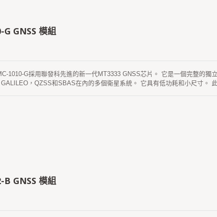
0-G GNSS 模組
 MC-1010-G採用聯發科先進的新一代MT3333 GNSS芯片。 它是一個完整
S，GALILEO，QZSS和SBAS在內的多個衛星系統。 它具有低功耗和小尺寸
葉環境中。 該模組支援混合星曆預測，實現更快的冷啟動。 一個是自生產的 星曆預測（self-
），不需要網路協助和主機CPU的干預。 這最多可以持續3天，GNSS模組上
EPO）互聯網服務器 最多14天有效。 這兩個星曆預測都存儲在板載閃存中記
2-B GNSS 模組