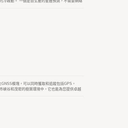
的冷啟動。 一個是自生產的星曆預測，不需要網絡
是從網路服務器獲得生成的星曆預測。有效期為14
整的獨立GNSS模塊，可以同時獲取和追蹤包括GPS，
在都市峽谷和茂密的樹葉環境中，它也能為您提供卓越
ted ephemeris prediction稱為
會自動更新 衛星可用。 另一個是服務器生成的星曆預
並執行冷啟動時間少於15秒。