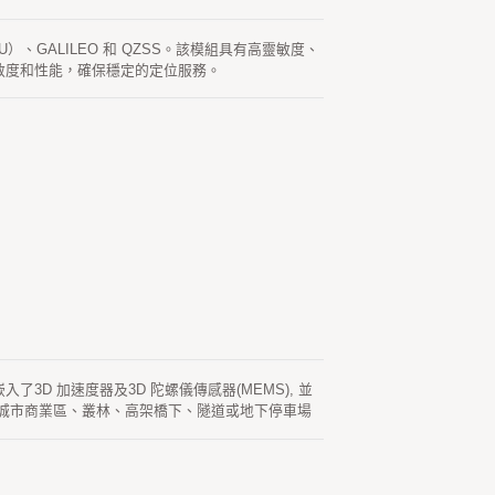
OU）、GALILEO 和 QZSS。該模組具有高靈敏度、
的靈敏度和性能，確保穩定的定位服務。
嵌入了3D 加速度器及3D 陀螺儀傳感器(MEMS), 並
下，如城市商業區、叢林、高架橋下、隧道或地下停車場
導(DR)功能。該組合導航模塊可以同時獲取和跟踪包
形尺寸小及可靠性等特點, 為用戶提供了優越的性能。
49認證和 ISO16750標準下製造。 製造過程按照規定執
k)或速度以及車載天線的補償。