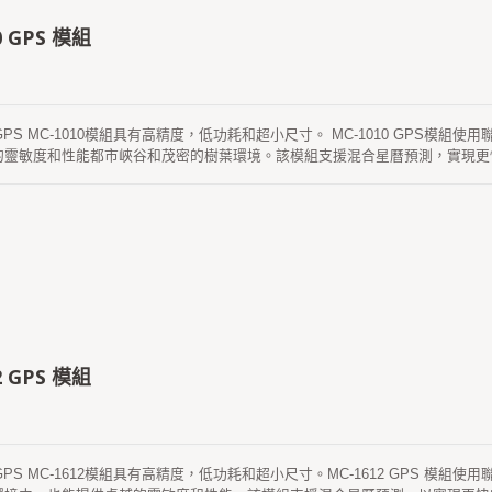
0 GPS 模組
 GPS MC-1010模組具有高精度，低功耗和超小尺寸。 MC-1010 GPS模組
的靈敏度和性能都市峽谷和茂密的樹葉環境。該模組支援混合星曆預測，實現更
不需要網絡協助和主機CPU的干預。最多3天有效，GPS模組上電時會自動更
網服務器 最多14天有效。 這兩個星曆預測都存儲在板載閃存中，冷啟動時間少
2 GPS 模組
 GPS MC-1612模組具有高精度，低功耗和超小尺寸。MC-1612 GPS 模組