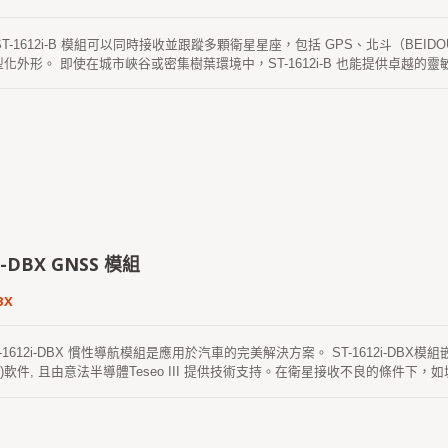
 ST-1612i-B 模組可以同時接收並跟蹤多顆衛星星座，包括 GPS、北斗（BEID
化外形。 即使在城市峽谷或密集樹葉環境中，ST-1612i-B 也能提供卓越
2i-DBX GNSS 模組
BX
-1612i-DBX 慣性導航模組是應用於汽車的完美解決方案。 ST-1612i-DBX模組
R)軟件, 且由意法半導體Teseo III 提供技術支持。在衛星接收不良的條件
位準確度, 且裝載慣導(DR)軟件彌補了信號缺失時的軌跡。 同時也支持三維慣
 北斗、 伽利略和 QZSS 在內的多個衛星。該產品具有靈敏度高、功耗低、外
i-DBX慣性導航模組使用符合AEC-Q100標準的GNSS晶片，並在ISO / TS 169
612i-DBX模組進一步簡化安裝自動配置車位移量的數位式速度資訊(wheel tic