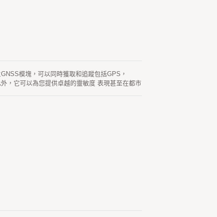
的獨立GNSS模塊，可以同時獲取和追蹤包括GPS，
。 此外，它可以為您提供卓越的靈敏度 表現甚至在都市
generated ephemeris prediction
電時會自動更新衛星可用。 另一個是服務器生成的星
憶並執行冷啟動時間少於15秒。