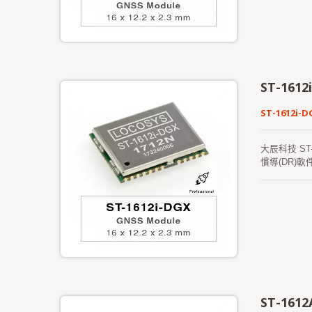
ST-161
ST-1612i-D
大辰科技 ST
慣導(DR)
高了定位準確
GPS、 G
能。 ST-1
定執行。 ST
ST-161