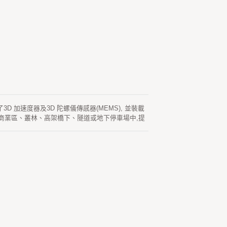
了3D 加速度器及3D 陀螺儀傳感器(MEMS), 並裝載
如城市商業區、叢林、高架橋下、隧道或地下停車場中,提
R)功能。該組合導航模塊可以同時獲取和跟踪包括
、外形尺寸小及可靠性等特點, 為用戶提供了優越的性
16949認證和 ISO16750標準下製造。 製造過程按照規
ick)或速度以及車載天線的補償。