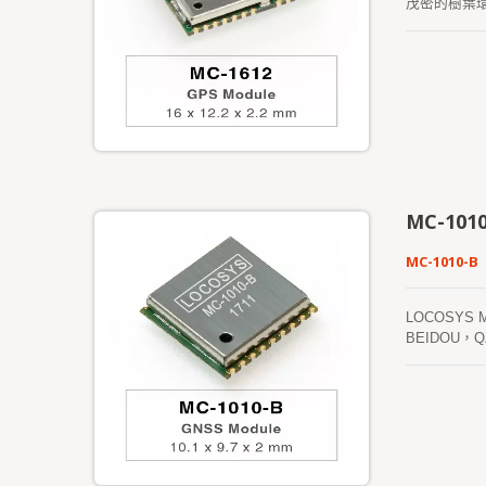
茂密的樹葉
協助和主機C
天。兩個星
MC-101
MC-1010-B
LOCOSYS
BEIDOU
的靈敏度和性能
EASY），
測（稱為EP