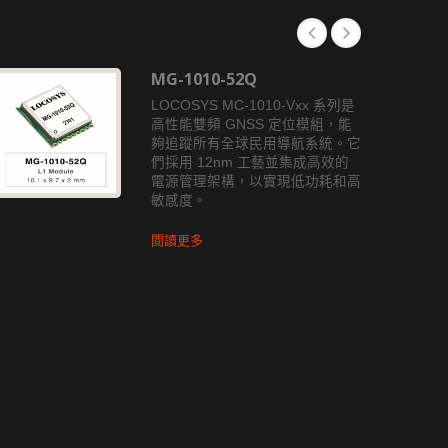
MG-1010-52Q
LOCOSYS MC-1010-Vxx 系列是
高性能雙頻 GNSS 定位模組，能
夠追蹤所有全球民用導航系統。它
們採用 12nm 工藝並集成高效的
電源管理架構，以實現低功耗和高
敏感度。
閱讀更多