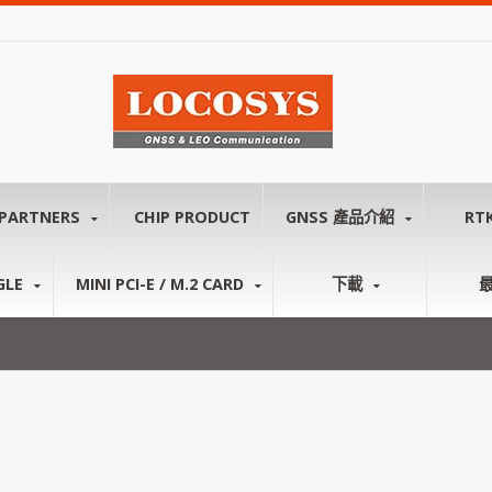
PARTNERS
CHIP PRODUCT
GNSS 產品介紹
RT
GLE
MINI PCI-E / M.2 CARD
下載