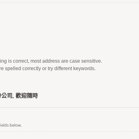
ing is correct, most address are case sensitive.
 spelled correctly or try different keywords.
公司, 歡迎隨時