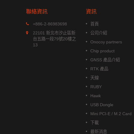
聯絡資訊
資訊
MGS-1513-52Q
+886-2-86983698
首頁
xx 系列是
MGS-1513-52Q 是一款完整的
22101 新北市汐止區新
公司介紹
位模組，能
立多頻 GNSS 智能天線模組，包
台五路一段79號20樓之
Onocoy partners
航系統。它
含嵌入式貼片天線和基於 Airoha
13
成高效的
AG3352Q 平台的 GNSS 接收電
Chip product
低功耗和高
路。
GNSS 產品介紹
閱讀更多
RTK 產品
天線
RUBY
Hawk
USB Dongle
Mini PCI-E / M.2 Card
下載
最新消息