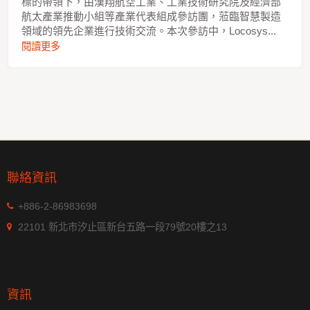
標的帶領下，由漢翔航空工業、工業技術研究院及經濟部
航太產業推動小組等產業代表組成參訪團，蒞臨智慧製造
領域的領先企業進行技術交流。本次參訪中，Locosys...
閱讀更多
聯絡資訊
+886-2-86983698
22101 新北市汐止區新台五路一段79號20樓之13
資訊