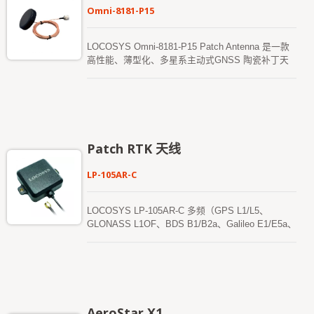
Omni-8181-P15
LOCOSYS Omni-8181-P15 Patch Antenna 是一款
高性能、薄型化、多星系主动式GNSS 陶瓷补丁天
线，支援GPS、BDS（北斗）、GLONASS、
Galileo 及QZSS 卫星系统，涵盖L1 + L5 频段。该
天线整合了高品质陶瓷补丁辐射元件与低杂讯主动放
大电路，能有效增强接收灵敏度与整体的定位表现。
其薄型平面结构在美观、机械强度与安装灵活性之间
取得了理想平衡，使其非常适合户外固定式安装、工
Patch RTK 天线
业设备外壳以及通讯与授时系统。该天线配备标准N
型(NJ / N plug) 射频接头与RG316/U 防水同轴线
LP-105AR-C
缆，可与多种GNSS 接收机、通讯设备及时间同步
模组无缝相容。 从射频与机械设计的角度来看，
LOCOSYS Omni-8181-P15 Patch Antenna 具备
LOCOSYS LP-105AR-C 多频（GPS L1/L5、
IP67 等级的防水防尘外壳，提供完整的防尘保护，
GLONASS L1OF、BDS B1/B2a、Galileo E1/E5a、
并确保在长时间暴露于风吹、日晒与雨淋的环境下仍
QZSS L1/L5、NavIC）主动式GNSS/RTK 天线由
能可靠运行（不建议长期浸泡于水中）。天线内部整
50×50×6mm 的叠层陶瓷介质天线（40×40×4mm）
合了低杂讯放大器(LNA) 与高选择性前端滤波器，能
组成。其紧凑的设计、优异的性价比以及多样化的安
有效抑制杂讯与邻频干扰，同时显著提升讯噪比
装选择，为客户提供了一个快速、简便且可靠的多频
(SNR) 与定位稳定性。该天线提供28 dB 的主动增
天线解决方案。 LP-105AR-C 天线完美匹配
益，并整合了静电放电(ESD) 与突波保护电路，以减
LOCOSYS RTK 系列解决方案（如RTK-1010、
AeroStar X1
轻静电放电与瞬态电压事件对接收系统的影响。标准