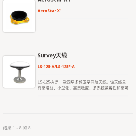
RTK-1612、RTK-M300 等），支持L1 和L5 频段。
线缆长度为3 公尺，采用高覆盖率编织隔离层的全屏
LP-105AR-C 包含一个高性能的多频RHCP 双谐振、
AeroStar X1
蔽设计，并在线缆与接头的连接处进行机械加固，以
双馈点贴片天线元件、一个内建的高增益LNA（带
增强抗拉扯与抗旋转应力的能力。为提供安装灵活
SAW 预滤波器），以及一条5 米长的天线线缆，并
性，天线底座支援3M 工业级高性能背胶黏贴或M12
配备SMA 接头。
电镀螺帽固定，外壳则采用薄型圆形设计，并针对优
异的天线辐射性能进行了优化。 LOCOSYS Omni-
8181-P15 Patch Antenna 由大辰科技(LOCOSYS
Technology) 自主设计与制造，凭借其在GNSS 天线
工程、射频电路设计、高频电磁模拟及系统整合方面
Survey天线
数十年的专业经验。从初步设计阶段开始，该产品便
遵循国际工业与电信标准，涵盖天线辐射场型优化、
LS-125-A/LS-125F-A
阻抗匹配、滤波器与放大器架构，以及全面的抗干扰
能力与环境可靠性验证。制造流程执行严格的品质管
理与测试体系，包括原物料检验(IQC)、制程品质控
LS-125-A 是一款四星多频卫星导航天线。该天线具
制(IPQC)、射频性能量测、环境与耐久性测试，以
有高增益、小型化、高灵敏度、多系统兼容性和高可
及出货前100% 的最终检验，以确保性能的一致性与
靠性的特点，可有效满足用户需求。 LS-125F-A 是
长期可靠性。凭借其强大的研发实力与严谨的品质管
一款高精度的空介质多频测量天线，支持接收来自
理体系，Omni-8181-P15 Patch Antenna 即便在强
BDS、GPS、GLONASS 和Galileo 等多系统的卫星
杂讯、电磁环境复杂及恶劣的环境条件下，仍能提供
导航信号。该天线采用空介质技术，具备高增益、优
高精度且高可靠的GNSS 接收，使其成为通讯基地
良的圆极化性能、高定位精度以及良好的低仰角接收
台、授时与同步系统、智慧交通、
性能。它适用于驾驶员训练、无人驾驶基站参考站联
AMR/AGV/UAV/UGV 平台、能源监测设备、车载系
结果 1 - 8 的 8
网需求以及高精度测绘等领域。
统及自主定位应用的理想解决方案。