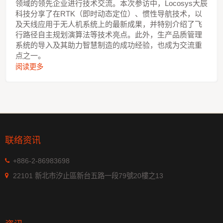
领域的领先企业进行技术交流。本次参访中，Locosys大辰
科技分享了在RTK（即时动态定位）、惯性导航技术，以
及天线应用于无人机系统上的最新成果，并特别介绍了飞
行路径自主规划演算法等技术亮点。此外，生产品质管理
系统的导入及其助力智慧制造的成功经验，也成为交流重
点之一。
阅读更多
联络资讯
+886-2-86983698
22101 新北市汐止區新台五路一段79號20樓之13