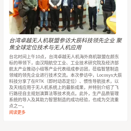
的环境（如隧道、城市或地下区域）且无法通过车辆
获取速度时，UDR 功能将继续使用内建MEMS 进行
定位，实现无缝定位，确保在这些环境中仍能保持稳
定的定位能力。 MC-1612-DB 提供GNSS、ADR
和UDR 三合一无缝定位解决方案。它能够在信号差
的环境中（如隧道、城市或地下区域）或不利的安装
位置下，持续提供高精度的定位性能，并确保在苛刻
台湾卓越无人机联盟参访大辰科技领先企业 聚
环境中仍能稳定输出定位数据。这种三合一解决方案
使得设计过程更加简便（可选择是否使用物理车速输
焦全球定位技术与无人机应用
入），节省时间和精力，并实现超乎预期的高定位性
台北时间上午10点，台湾卓越无人机海外商机联盟在颜东
能。
标的带领下，由汉翔航空工业、工业技术研究院及经济部
航太产业推动小组等产业代表组成参访团，莅临智慧制造
领域的领先企业进行技术交流。本次参访中，Locosys大辰
科技分享了在RTK（即时动态定位）、惯性导航技术，以
及天线应用于无人机系统上的最新成果，并特别介绍了飞
行路径自主规划演算法等技术亮点。此外，生产品质管理
系统的导入及其助力智慧制造的成功经验，也成为交流重
点之一。
阅读更多