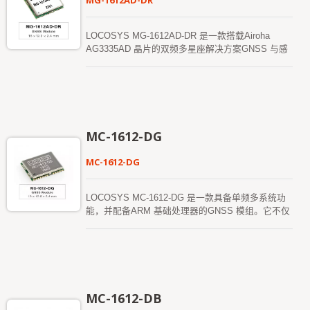
MG-1612AD-DR
LOCOSYS MG-1612AD-DR 是一款搭载Airoha
AG3335AD 晶片的双频多星座解决方案GNSS 与感
测器融合惯性导航模组。它不仅支援GPS、
GLONASS、GALILEO、BEIDOU 和QZSS，还具
备惯性感测器（3 轴加速度计和3 轴陀螺仪），提供
无需连接的惯性导航功能。 除了惯性导航技术
（DR）功能外，惯性感测器还可以在模组牢固安装
于车辆上时，检测车辆动态。因此，它能够侦测异常
MC-1612-DG
驾驶行为和车辆状态，并启动警报功能提醒使用者。
无需特定安装方向且具备自动校正功能，让使用更加
MC-1612-DG
简便。凭借这些特性，MG-1612AD-DR 可以减少多
径环境下的定位误差，并在GNSS 信号较弱或无法
接收的环境（如隧道和室内停车场）中继续运行，实
LOCOSYS MC-1612-DG 是一款具备单频多系统功
现无缝导航。
能，并配备ARM 基础处理器的GNSS 模组。它不仅
支援GPS、GLONASS、GALILEO 和QZSS，还搭
载了闪存、TCXO、RTC 晶体、LNA 和SAW 滤波
器，并内建MEMS 感测器（6 轴加速度计和陀螺
仪），以及选配的1 颗压力传感器（MEMS）。此
外，该模组还配备了惯性导航（DR）软体，并支持
延伸卡尔曼滤波算法，将GNSS 与MEMS 感测器资
MC-1612-DB
料结合，并透过根据GNSS 信号质量的加权函数来