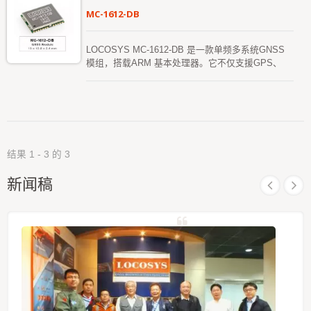
增强精度。 在城市峡谷、隧道或停车场等GNSS
MC-1612-DB
信号不良的环境下，惯性导航技术（DR）可以提升
精度，并由软体填补信号中断的区域。 MC-1612-
DG 支援三维航位推测法，并提供标准的NMEA 输
LOCOSYS MC-1612-DB 是一款单频多系统GNSS
出，充分满足各种地图绘制需求。 ADR 模式下，
模组，搭载ARM 基本处理器。它不仅支援GPS、
MC-1612-DG 提供高精度定位和惯性导航性能，实
GLONASS、BDS、GALILEO 和QZSS，还具有闪
现即时1.5 米精度定位与航向，并具有低功耗。该软
存、TCXO、RTC 晶体、LNA 和SAW 滤波器，并内
体包含接收并利用内建感测器数据的功能，并结合车
建MEMS 感测器（6 轴加速度计和陀螺仪），选配1
速及前进/倒退方向的外部信号，进一步提升导航解
颗压力感测器（MEMS）。该模组配备了惯性导航
决方案的精确度。它具备高灵敏度、低功耗和超小型
（DR）软体，并采用了延伸卡尔曼滤波算法，将
外型，为使用者提供卓越的性能。 UDR 模式下，
GNSS 与MEMS 感测器数据结合，根据GNSS 信号
当处于信号差的环境（如隧道、城市或地下区域）且
结果 1 - 3 的 3
质量进行加权处理，以提升定位精度。在城市峡谷、
无法通过车辆获取速度时，UDR 功能将继续利用内
隧道或停车场等GNSS 信号不良的环境下，DR 可以
建MEMS 进行定位，实现无缝定位，确保在这些环
新闻稿
提高精度，并由软体填补信号中断的区域。它支援三
境中仍能保持稳定的定位能力。 MC-1612-DG提供
维惯性导航（DR），并提供标准的NMEA 输出，包
GNSS、ADR 和UDR 三合一无缝定位解决方案。它
括高度、坡度讯息输出，充分满足各种地图绘制需
能够在信号差的环境中（如隧道、城市或地下区域）
求。 ADR 模式下，MC-1612-DB 提供高精度定位
或不利的安装位置下，持续提供高精度的定位性能，
和惯性导航技术，实现即时1.5 米精度的定位和航
并确保在苛刻环境中仍能稳定输出定位数据。这种三
向，并具有低功耗。该软体包含接收并利用内建感测
合一解决方案使得设计过程更加简便（可选择是否使
器数据的功能，并结合外部车速和前进/倒退方向的
用物理车速输入），节省时间和精力，并实现超乎预
信号，这些车辆信号有助于提高导航解决方案的精
期的高定位性能。
度。它具备高灵敏度、低功耗和超小型外型，为使用
者提供卓越的性能。 UDR 模式下，当处于信号差