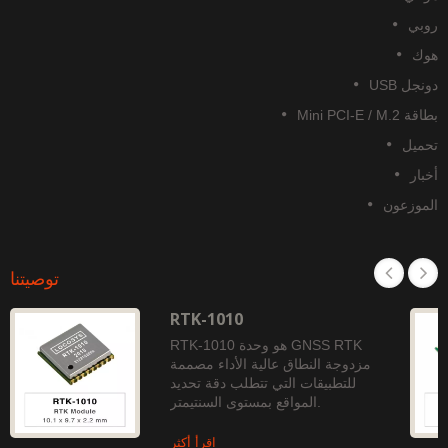
وبي
وك
نجل USB
قة Mini PCI-E / M.2
حميل
خبار
لموزعون
توصيتنا
RTK-1010
RTK-1010 هو وحدة GNSS RTK
مزدوجة النطاق عالية الأداء مصممة
للتطبيقات التي تتطلب دقة تحديد
المواقع بمستوى السنتيمتر.
اقرأ أكثر