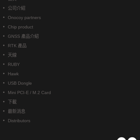
公司介紹
Onocoy partners
Chip product
GNSS 產品介紹
RTK 產品
天線
RUBY
Hawk
USB Dongle
Mini PCI-E / M.2 Card
下載
最新消息
Distributors