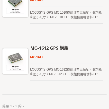
MC-1010
LOCOSYS GPS MC-1010模組具有高精度，低功耗
和超小尺寸。 MC-1010 GPS模組使用聯發科GPS
多合一芯片MT3339，即使在其中也能為您提供卓越
的靈敏度和性能都市峽谷和茂密的樹葉環境。該模組
支援混合星曆預測，實現更快的冷啟動。 一個是自
生產的星曆預測（稱為EASY），不需要網絡協助和
主機CPU的干預。最多3天有效，GPS模組上電時會
自動更新衛星可用。 另一個是服務器生成的星曆預
MC-1612 GPS 模組
測（稱為EPO）互聯網服務器 最多14天有效。 這兩
個星曆預測都存儲在板載閃存中，冷啟動時間少於
MC-1612
15秒。
LOCOSYS GPS MC-1612模組具有高精度，低功耗
和超小尺寸。MC-1612 GPS 模組使用聯發科GPS
多合一芯片MT3339，即使在都市峽谷和茂密的樹葉
環境中，也能提供卓越的靈敏度和性能。該模組支援
混合星曆預測，以實現更快的冷啟動。 一個是自生
產的星曆預測，不需要網絡協助和主機CPU的干
預， 有效期為3天，GPS模組上電和衛星不時自動更
新可用。 另一個是從網路服務器獲得生成的星曆預
結果 1 - 2 的 2
測。有效期為14天。兩個星曆預測都存儲在板載閃