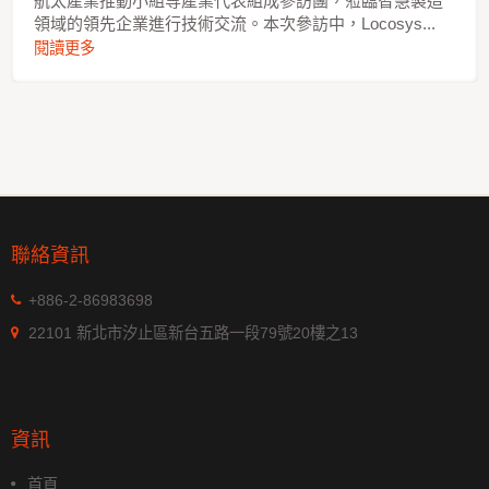
航太產業推動小組等產業代表組成參訪團，蒞臨智慧製造
領域的領先企業進行技術交流。本次參訪中，Locosys...
閱讀更多
聯絡資訊
+886-2-86983698
22101 新北市汐止區新台五路一段79號20樓之13
資訊
首頁