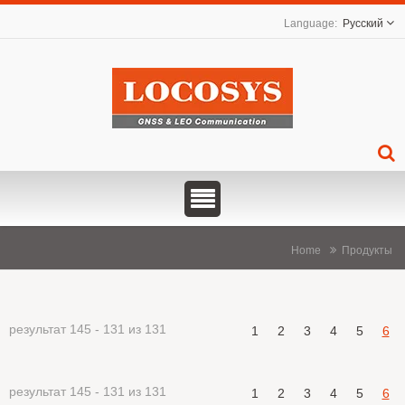
Русский
Home
Продукты
результат 145 - 131 из 131
1
2
3
4
5
6
результат 145 - 131 из 131
1
2
3
4
5
6