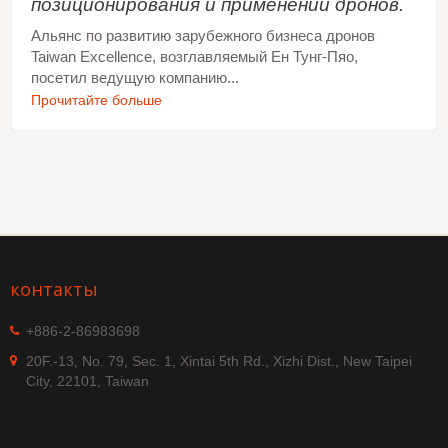
позиционирования и применении дронов.
Альянс по развитию зарубежного бизнеса дронов
Taiwan Excellence, возглавляемый Ен Тунг-Пяо,
посетил ведущую компанию...
Прочитайте больше
контакты
+886-2-86983698
20F.-13, No. 79, Sec. 1, Xintai 5th Rd., Xizhi Dist., New Taipei
City, 22101, Taiwan