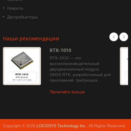
Новости
Дистрибьюторы
Наши рекомендации
RTK-1010
RTK-1010 — это
высокопроизводительный
двухдиапазонный модуль
GNSS RTK, разработанный для
приложений, требующих...
Прочитайте больше
Copyright © 2026
LOCOSYS Technology Inc.
. All Rights Reserved.