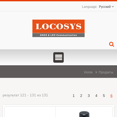
Русский
Home
Продукты
результат 121 - 131 из 131
1
2
3
4
5
6