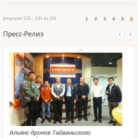
результат 121 - 131 из 131
1
2
3
4
5
6
Пресс-Релиз
Альянс дронов Тайваньского