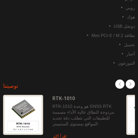
وبي
وك
نجل USB
قة Mini PCI-E / M.2
حميل
خبار
لموزعون
توصيتنا
RTK-1010
RTK-1010 هو وحدة GNSS RTK
مزدوجة النطاق عالية الأداء مصممة
للتطبيقات التي تتطلب دقة تحديد
المواقع بمستوى السنتيمتر.
اقرأ أكثر