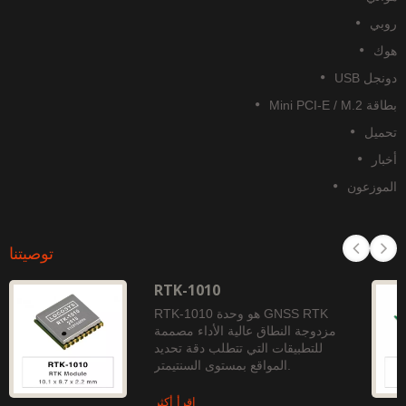
روبي
هوك
دونجل USB
بطاقة Mini PCI-E / M.2
تحميل
أخبار
الموزعون
توصيتنا
RTK-1010
RTK-1010 هو وحدة GNSS RTK
مزدوجة النطاق عالية الأداء مصممة
للتطبيقات التي تتطلب دقة تحديد
المواقع بمستوى السنتيمتر.
اقرأ أكثر