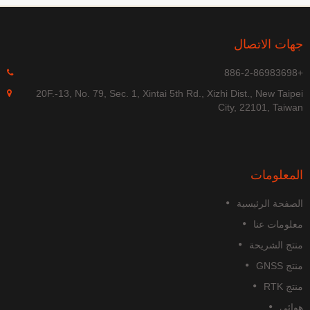
جهات الاتصال
+886-2-86983698
20F.-13, No. 79, Sec. 1, Xintai 5th Rd., Xizhi Dist., New Taipei
City, 22101, Taiwan
المعلومات
الصفحة الرئيسية
معلومات عنا
منتج الشريحة
منتج GNSS
منتج RTK
هوائي