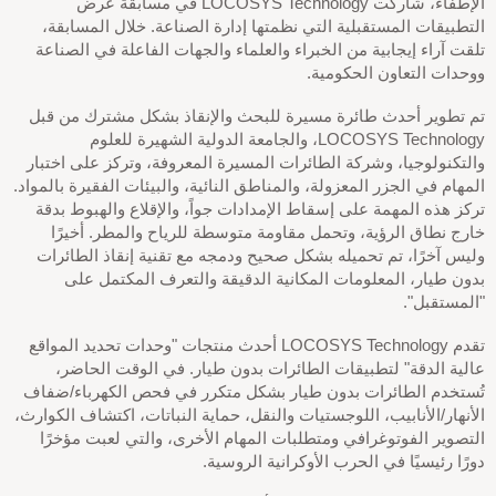
الإطفاء، شاركت LOCOSYS Technology في مسابقة عرض
التطبيقات المستقبلية التي نظمتها إدارة الصناعة. خلال المسابقة،
تلقت آراء إيجابية من الخبراء والعلماء والجهات الفاعلة في الصناعة
ووحدات التعاون الحكومية.
تم تطوير أحدث طائرة مسيرة للبحث والإنقاذ بشكل مشترك من قبل
LOCOSYS Technology، والجامعة الدولية الشهيرة للعلوم
والتكنولوجيا، وشركة الطائرات المسيرة المعروفة، وتركز على اختبار
المهام في الجزر المعزولة، والمناطق النائية، والبيئات الفقيرة بالمواد.
تركز هذه المهمة على إسقاط الإمدادات جواً، والإقلاع والهبوط بدقة
خارج نطاق الرؤية، وتحمل مقاومة متوسطة للرياح والمطر. أخيرًا
وليس آخرًا، تم تحميله بشكل صحيح ودمجه مع تقنية إنقاذ الطائرات
بدون طيار، المعلومات المكانية الدقيقة والتعرف المكتمل على
"المستقبل".
تقدم LOCOSYS Technology أحدث منتجات "وحدات تحديد المواقع
عالية الدقة" لتطبيقات الطائرات بدون طيار. في الوقت الحاضر،
تُستخدم الطائرات بدون طيار بشكل متكرر في فحص الكهرباء/ضفاف
الأنهار/الأنابيب، اللوجستيات والنقل، حماية النباتات، اكتشاف الكوارث،
التصوير الفوتوغرافي ومتطلبات المهام الأخرى، والتي لعبت مؤخرًا
دورًا رئيسيًا في الحرب الأوكرانية الروسية.