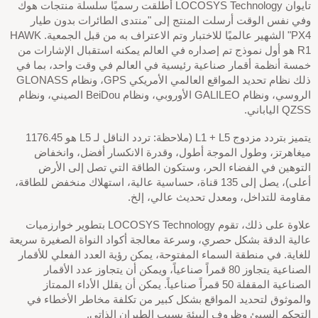
تايوان LOCOSYS Technology أطلقت رسميًا سلسلة منتجات هوك
وفي نفس الوقت أرسلت المنتج إلى "منتدى الطائرات بدون طيار
PX4" الشهير عالميًا للاختبار وتم الاعتراف به من قبل الجمعية. HAWK
R1 هو أول نموذج تم إصداره في العالم يمكنه استقبال الإشارات من
خمسة أنظمة أقمار صناعية رئيسية في العالم في وقت واحد، بما في
ذلك نظام تحديد المواقع العالمي الأمريكي GPS، ونظام GLONASS
الروسي، ونظام GALILEO الأوروبي، ونظام BeiDou الصيني، ونظام
QZSS الياباني.
يتميز بتردد مزدوج L1 + L5 (ملاحظة: تردد الناقل لـ L5 هو 1176.45
ميغاهرتز، وطول الموجة أطول، وقدرة الانكسار أفضل، وانخفاض
التوهين في الفضاء الحر، وستكون الطاقة التي تصل إلى الأرض
أعلى)، يصل إلى 135 قناة، حساسية عالية، استهلاك منخفض للطاقة،
مقاومة للتداخل، ومعدل تحديث عالي، إلخ.
علاوة على ذلك، تقوم LOCOSYS Technology بتطوير خوارزميات
عالية الدقة بشكل حصري، وسرعة معالجة أكواد النواة الصغيرة سريعة
للغاية. في منطقة السماء المفتوحة، يمكن رؤية العدد الفعلي للأقمار
الصناعية يتجاوز 80 قمراً صناعياً، ويمكن أن يتجاوز عدد الأقمار
الصناعية المقفلة 50 قمراً صناعياً. يمكن أن يقلل الأداء الممتاز
والموثوق لتحديد المواقع بشكل كبير من تكلفة مخاطر الأخطاء في
التحكم السيئ وظروف البيئة بسبب الطيران الذاتي.