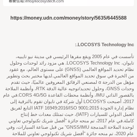
https://money.udn.com/money/story/5635/6445588
LOCOSYS Technology Inc.:
تأسست في عام 2005 ويقع مقرها الرئيسي في مدينة نيو تايبيه،
تايوان، LOCOSYS Technology Inc. هي مزود رائد لوحدات وحلول
نظام تحديد المواقع العالمي (GNSS) على مستوى العالم، مع عقود
من الخبرة في سوق تحديد المواقع العالمي.لديها مختبر بحث وتطوير
مؤهل من الدرجة α لمصنعي الرقائق المعروفين عالميًا، حيث تقدم
وحدات GNSS، وحلول تحديد/توجيه عالية الدقة RTK، وأنظمة الملاحة
بالقصور الذاتي IMU، وأنظمة محطات القاعدة CORS 4G/5G.في عام
2017، أصبحت LOCOSYS أول شركة في تايوان تقوم بالترقية إلى
نظام إدارة الجودة IATF 16949:2016/ISO 9001:2015 التابع لفريق
العمل الدولي للسيارات (IATF)، حيث تمتلك معدات خط إنتاج
كاملة.في عام 2017، تم منحه جائزة "أفضل شريك تكنولوجي تعاوني
لوحدة الملاحة المدمجة GNSS/IMU" من قبل صناعة السيارات، وفي
عام 2020، تم منحه جائزة "أفضل شريك تكنولوجي تعاوني للملاحة