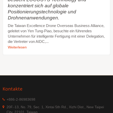
konzentriert sich auf globale
Positionierungstechnologie und
Drohnenanwendungen.
Die Taiwan Excellence Drone Overseas Business Alliance,
geleitet von Yen Tung-Piao, besuchte ein führendes
Unternehmen für intelligente Fertigung mit einer Delegation,
die Vertreter von AIDC,...
Weiterlesen
Kontakte
+886-2-86983698
20F.-13, No. 79, Sec. 1, Xintai 5th Rd., Xizhi Dist., New Taipei
City, 22101, Taiwan