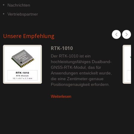
Nachrichten
Vertriebspartner
Unsere Empfehlung
RTK-1010
Der RTK-1010 ist ein
hochleistungsfähiges Dualband-
GNSS-RTK-Modul, das für
Anwendungen entwickelt wurde,
die eine Zentimeter-genaue
Positionsgenauigkeit erfordern.
Weiterlesen