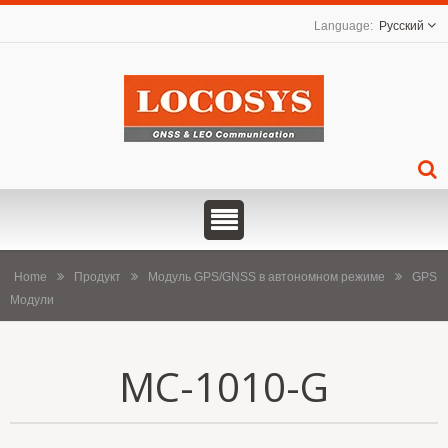
Русский
Home
Продукт
Модуль GPS/GNSS в автономном режиме
GPS
Модули
MC-1010-G