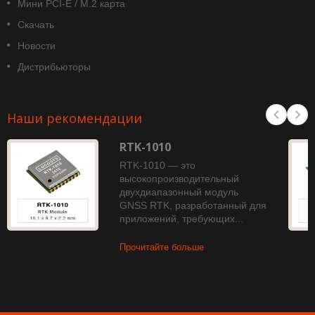
Мини PCI-E / M.2 карта
Скачать
Новости
Дистрибьюторы
Наши рекомендации
RTK-1010
RTK-1010 — это
высокопроизводительный
двухдиапазонный модуль
GNSS RTK, разработанный для
приложений, требующих...
Прочитайте больше