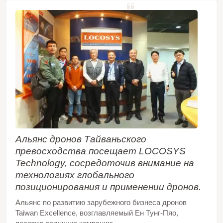
встроенной флэш-памяти и обеспечивают
потреблением энергии. Его дальнобойные
холодный старт за время менее 15 секунд.
возможности соответствуют требованиям
Быстрые исправления GNSS позволяют
чувствительности автомобильной навигации, а
использовать точные услуги позиционирования
также других приложений на основе
и навигации в любое время и в любом месте с
местоположения.
меньшими затратами энергии, чем это было
возможно ранее. Доступно в версии с
оптимизированной стоимостью, а также в
версии с низким потреблением энергии, которая
поддерживает функцию адаптивного низкого
потребления (ALP) в режимах фитнеса и
обычной навигации.
Альянс дронов Тайваньского
превосходства посещает LOCOSYS
Technology, сосредоточив внимание на
технологиях глобального
позиционирования и применении дронов.
Альянс по развитию зарубежного бизнеса дронов
Taiwan Excellence, возглавляемый Ен Тунг-Пяо,