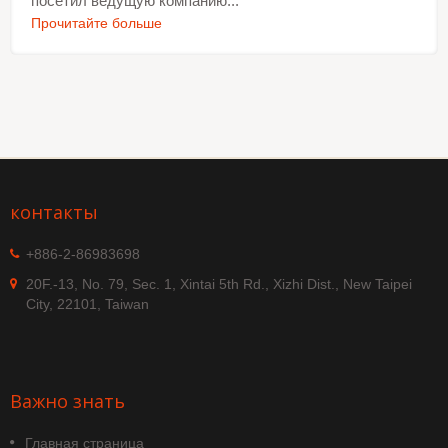
посетил ведущую компанию...
Прочитайте больше
контакты
+886-2-86983698
20F.-13, No. 79, Sec. 1, Xintai 5th Rd., Xizhi Dist., New Taipei
City, 22101, Taiwan
Важно знать
Главная страница