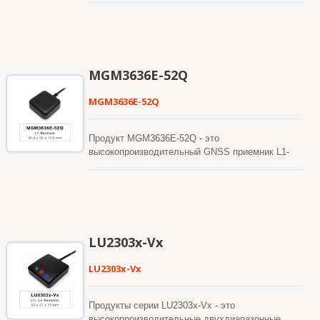
предсказание эфемерид, сгенерированное
как для автомобильной навигации, так и для
которые способны отслеживать все глобальные
сервером, которое получает с интернет-сервера.
других приложений на основе местоположения.
гражданские навигационные системы (GPS,
Это действительно в течение 14 дней. Обе
ГЛОНАСС, BDS, GALILEO, QZSS). GNSS-
предсказания эфемерид хранятся во
мишень будет одновременно принимать сигналы
встроенной флэш-памяти и обеспечивают
L1, обеспечивая при этом лучшую точность
холодный старт за время менее 15 секунд.
MGM3636E-52Q
позиционирования. Он может обеспечить
пользователя быстрым временем до первого
MGM3636E-52Q
исправления, высокой чувствительностью и
низким потреблением энергии. Его
дальнодействующая способность соответствует
Продукт MGM3636E-52Q - это
требованиям чувствительности как для
высокопроизводительный GNSS приемник L1-
автомобильной навигации, так и для других
диапазона (также известный как GNSS мышь),
приложений на основе местоположения.
который способен отслеживать все глобальные
гражданские навигационные системы (GPS,
ГЛОНАСС, BDS, GALILEO, QZSS). GNSS-
мишень будет принимать сигналы L1
одновременно, обеспечивая при этом лучшую
LU2303x-Vx
точность позиционирования. Он может
обеспечить пользователя быстрым временем до
LU2303x-Vx
первого исправления, высокой
чувствительностью и низким потреблением
энергии. Его дальнодействующая способность
Продукты серии LU2303x-Vx - это
соответствует требованиям чувствительности
высокопроизводительные двухдиапазонные