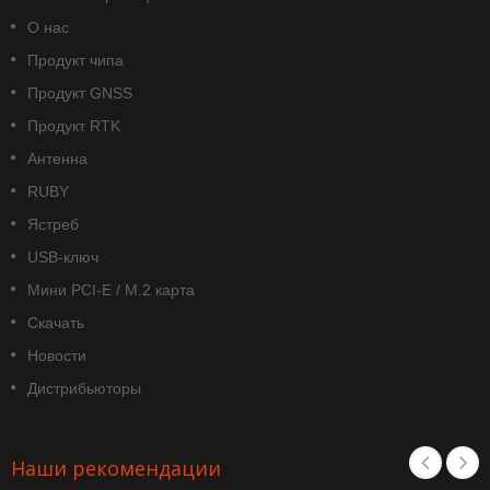
О нас
Продукт чипа
Продукт GNSS
Продукт RTK
Антенна
RUBY
Ястреб
USB-ключ
Мини PCI-E / M.2 карта
Скачать
Новости
Дистрибьюторы
Наши рекомендации