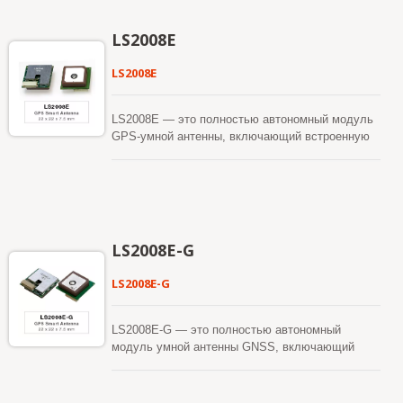
Он может обеспечить вам превосходную
чувствительность и производительность даже в
LS2008E
городской каньоне и густой растительности.
LS2008E
LS2008E — это полностью автономный модуль
GPS-умной антенны, включающий встроенную
патч-антенну и схемы GPS-приемника. Модуль
может одновременно захватывать и
отслеживать несколько спутниковых созвездий,
включая GPS, QZSS и Galileo. Он отличается
низким потреблением энергии и компактными
размерами. Кроме того, он может обеспечить
LS2008E-G
вам превосходную чувствительность и
производительность даже в условиях
LS2008E-G
городского каньона и густой листвы.
Установить легко без RF-разъема и
коаксиального кабеля, которые необходимы в
LS2008E-G — это полностью автономный
отдельной активной антенне GPS. Другими
модуль умной антенны GNSS, включающий
словами, снизить стоимость и размер. Также
встроенную антенну-патч и схемы приемника
ускорить время выхода на рынок, устранив
GPS. Модуль может одновременно захватывать
усилия по НИОКР на согласование RF и
и отслеживать несколько спутниковых