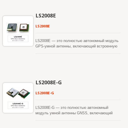
LS2008E
LS2008E
LS2008E — это полностью автономный модуль
GPS-умной антенны, включающий встроенную
патч-антенну и схемы GPS-приемника. Модуль
может одновременно захватывать и
отслеживать несколько спутниковых созвездий,
включая GPS, QZSS и Galileo. Он отличается
низким потреблением энергии и компактными
размерами. Кроме того, он может обеспечить
LS2008E-G
вам превосходную чувствительность и
производительность даже в условиях
LS2008E-G
городского каньона и густой листвы.
Установить легко без RF-разъема и
коаксиального кабеля, которые необходимы в
LS2008E-G — это полностью автономный
отдельной активной антенне GPS. Другими
модуль умной антенны GNSS, включающий
словами, снизить стоимость и размер. Также
встроенную антенну-патч и схемы приемника
ускорить время выхода на рынок, устранив
GPS. Модуль может одновременно захватывать
усилия по НИОКР на согласование RF и