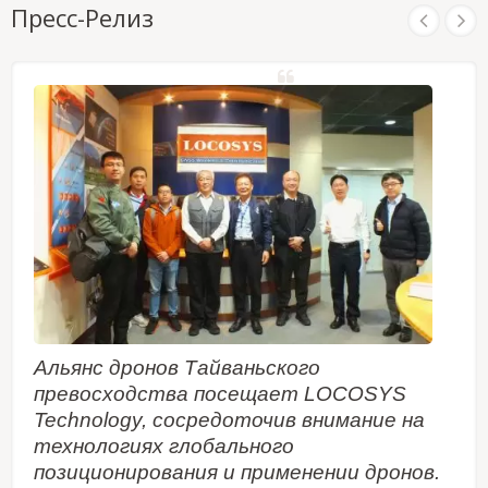
автономном режиме и продолжая работать в
Пресс-Релиз
для навигации дронов, автономных систем и
условиях плохого или отсутствующего сигнала
других динамических приложений, требующих
GNSS. Он может обеспечить пользователя
стабильных и частых обновлений позиции.
быстрым временем до первого исправления,
высокой чувствительностью и низким
потреблением энергии.
Альянс дронов Тайваньского
превосходства посещает LOCOSYS
Technology, сосредоточив внимание на
технологиях глобального
позиционирования и применении дронов.