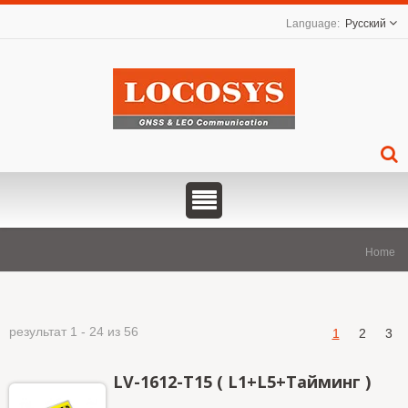
Русский
Home
результат 1 - 24 из 56
1
2
3
LV-1612-T15 ( L1+L5+Тайминг )