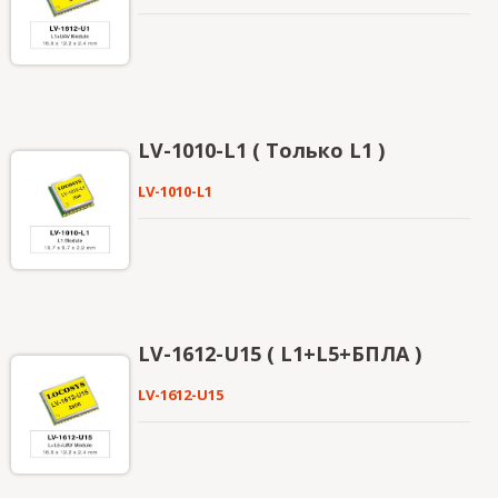
предсказание эфемерид (называемое EPO),
которое получает с интернет-сервера. Это
действительно в течение 14 дней. Оба
предсказания эфемерид хранятся во
встроенной флеш-памяти и обеспечивают время
холодного старта менее 15 секунд.
LV-1010-L1 ( Только L1 )
LV-1010-L1
LV-1612-U15 ( L1+L5+БПЛА )
LV-1612-U15