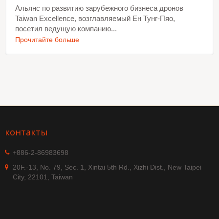
Альянс по развитию зарубежного бизнеса дронов
Taiwan Excellence, возглавляемый Ен Тунг-Пяо,
посетил ведущую компанию...
Прочитайте больше
контакты
+886-2-86983698
20F.-13, No. 79, Sec. 1, Xintai 5th Rd., Xizhi Dist., New Taipei
City, 22101, Taiwan