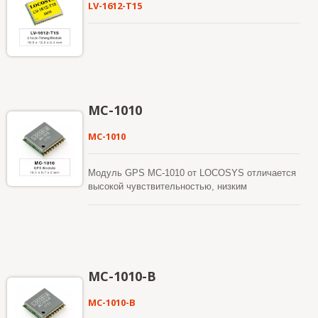
LV-1612-T15
MC-1010
MC-1010
Модуль GPS MC-1010 от LOCOSYS отличается
высокой чувствительностью, низким
потреблением энергии и ультракомпактным
форм-фактором. Это Функциональность этого
модуля GPS основана на использовании чипа
MediaTek All-in-One GPS, MT3339, который
обеспечивает вам превосходную
чувствительность и производительность даже в
MC-1010-B
условиях городского каньона и густой листвы.
Этот модуль поддерживает гибридное
MC-1010-B
предсказание эфемерид для достижения более