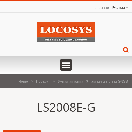
Русский
Home
Продукт
Умная антенна
Умная антенна GNSS
LS2008E-G