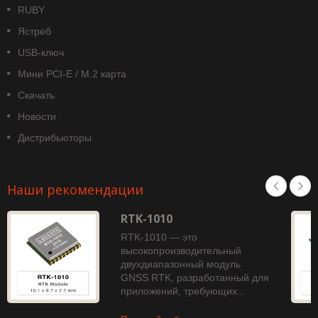
RUBY
Ястреб
USB-ключ
Мини PCI-E / M.2 карта
Скачать
Новости
Дистрибьюторы
Наши рекомендации
RTK-1010
RTK-1010 — это
высокопроизводительный
двухдиапазонный модуль
GNSS RTK, разработанный для
приложений, требующих...