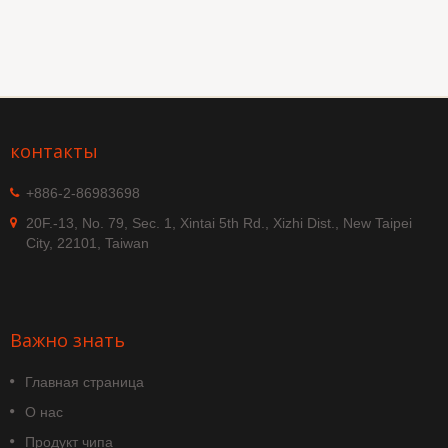
контакты
+886-2-86983698
20F.-13, No. 79, Sec. 1, Xintai 5th Rd., Xizhi Dist., New Taipei
City, 22101, Taiwan
Важно знать
Главная страница
О нас
Продукт чипа