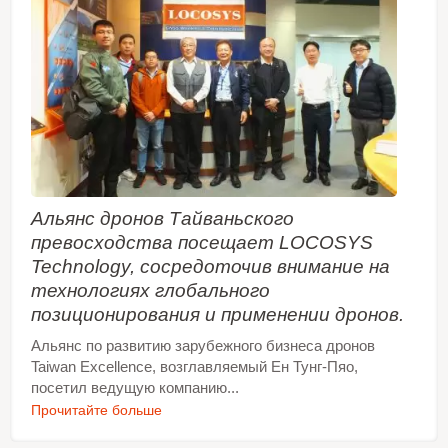
потреблением энергии и ультракомпактным
форм-фактором, обеспечивая пользователю
превосходную производительность.
Автомобильный модуль ST-1612A-DGX
соответствует стандартам качества и
производственным процессам автомобильной
промышленности. Модули ST-1612x-DGX
используют GNSS-чипы и MEMS-датчики,
квалифицированные в соответствии с AEC-
Q100, и производятся на предприятиях,
сертифицированных по ISO/TS 16949.
Альянс дронов Тайваньского
превосходства посещает LOCOSYS
Technology, сосредоточив внимание на
технологиях глобального
позиционирования и применении дронов.
Альянс по развитию зарубежного бизнеса дронов
Taiwan Excellence, возглавляемый Ен Тунг-Пяо,
посетил ведущую компанию...
Прочитайте больше