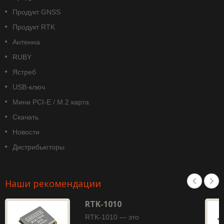
Продукт GNSS
Продукт RTK
Антенна
RUBY
Ястреб
USB-ключ
Мини PCI-E / M.2 карта
Скачать
Новости
Дистрибьюторы
Наши рекомендации
RTK-1010
RTK-1010 — это