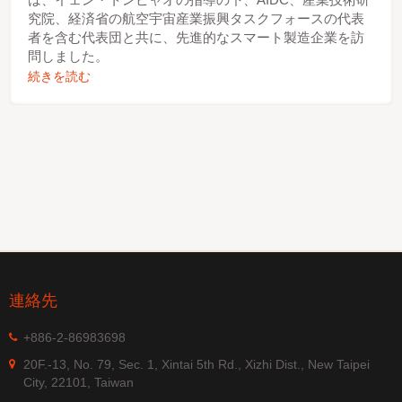
究院、経済省の航空宇宙産業振興タスクフォースの代表
者を含む代表団と共に、先進的なスマート製造企業を訪
問しました。
続きを読む
連絡先
+886-2-86983698
20F.-13, No. 79, Sec. 1, Xintai 5th Rd., Xizhi Dist., New Taipei
City, 22101, Taiwan