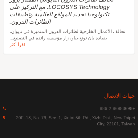
LOCOSYS Technology، مع التركيز على
تكنولوجيا تحديد المواقع العالمية وتطبيقات
الطائرات الدرون.
تحالف الأعمال الخارجية لطائرات الدرون المتميزة في تايوان،
بقيادة يان تونغ-بياو، زار مؤسسة رائدة في التصنيع...
اقرأ أكثر
جهات الاتصال
+886-2-86983698
20F.-13, No. 79, Sec. 1, Xintai 5th Rd., Xizhi Dist., New Taipei
City, 22101, Taiwan