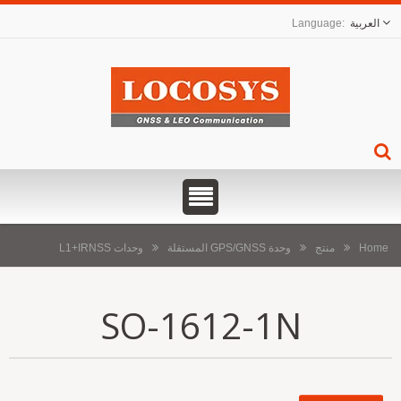
العربية
Home
منتج
وحدة GPS/GNSS المستقلة
وحدات L1+IRNSS
SO-1612-1N