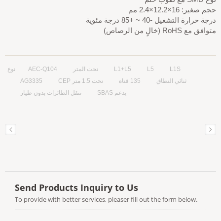
حجم صغير: 16×12.2×2.4 مم
درجة حرارة التشغيل -40 ~ +85 درجة مئوية
متوافق مع RoHS (خالٍ من الرصاص)
L1S
L5
L1+L5
تحت المتر
AEC-Q104
نوع
ثنائي النطاق
135 قناة
تحت 1.5 متر CEP
AG3335
يدعم SBAS
تنقل الطائرات بدون طيار