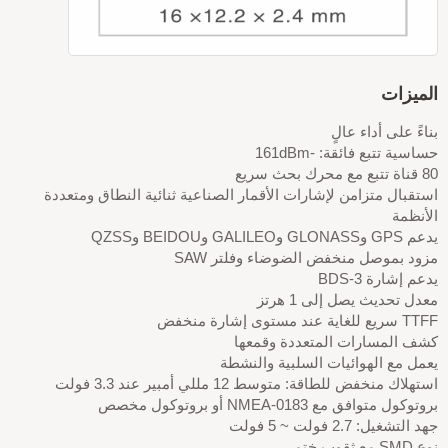
الميزات
بناءً على أداء عالٍ
حساسية تتبع فائقة: -161dBm
80 قناة تتبع مع محرك بحث سريع
استقبال متزامن لإشارات الأقمار الصناعية ثنائية النطاق ومتعددة
الأنظمة
يدعم GPS وGLONASS وGALILEO وBEIDOU وQZSS
مزود بموصل منخفض الضوضاء وفلتر SAW
يدعم إشارة BDS-3
معدل تحديث يصل إلى 1 هرتز
TTFF سريع للغاية عند مستوى إشارة منخفض
كشف المسارات المتعددة وقمعها
يعمل مع الهوائيات السلبية والنشطة
استهلاك منخفض للطاقة: متوسط 12 مللي أمبير عند 3.3 فولت
بروتوكول متوافق مع NMEA-0183 أو بروتوكول مخصص
جهد التشغيل: 2.7 فولت ~ 5 فولت
نوع SMD مع ثقوب ختم