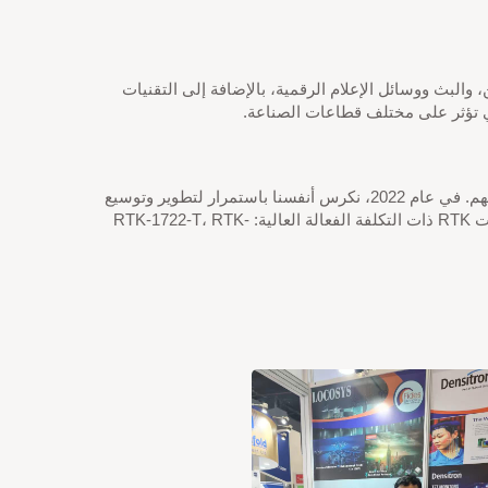
والبث ووسائل الإعلام الرقمية، بالإضافة إلى التقنيات
ي تؤثر على مختلف قطاعات الصناعة.
مع انضمام LOCOSYS، يمكننا مساعدة المزيد والمزيد من الصناعات والأشخاص للحصول على دقة تحديد المواقع الدقيقة في تطبيقاتهم. في عام 2022، نكرس أنفسنا باستمرار لتطوير وتوسيع
التطبيقات المتعلقة بـ RTK، مع التركيز بشكل خاص على سوق 5G IoT و VX2. لتقديم حلول متعددة للعملاء بسرعة، بما في ذلك وحدات RTK ذات التكلفة الفعالة العالية: RTK-1722-T، RTK-