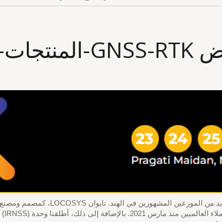
IOT-الهند
LOCOSYS حل وحدة GNSS و RTK تم الترويج 