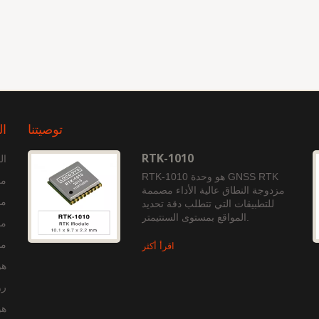
توصيتنا
ال
RTK-1010
ال
RTK-1010 هو وحدة GNSS RTK
مع
مزدوجة النطاق عالية الأداء مصممة
من
للتطبيقات التي تتطلب دقة تحديد
المواقع بمستوى السنتيمتر.
منت
منت
اقرأ أكثر
هو
رو
هو