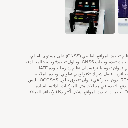
تأسست في عام 2005 ويقع مقرها الرئيسي في مدينة نيو تايبيه، تايوان، LOCOSYS Technology Inc. هي مزود رائد لوحدات وحلول نظام تحديد المواقع العالمي (GNSS) على مستوى العالم،
مع عقود من الخبرة في سوق تحديد المواقع العالمي.لديها مختبر بحث وتطوير مؤهل من الدرجة α لمصنعي الرقائق المعروفين عالميًا، حيث تقدم وحدات GNSS، وحلول تحديد/توجيه عالية الدقة
RTK، وأنظمة الملاحة بالقصور الذاتي IMU، وأنظمة محطات القاعدة CORS 4G/5G.في عام 2017، أصبحت LOCOSYS أول شركة في تايوان تقوم بالترقية إلى نظام إدارة الجودة IATF
التابع لفريق العمل الدولي للسيارات (IATF)، حيث تمتلك معدات خط إنتاج كاملة.في عام 2017، تم منحه جائزة "أفضل شريك تكنولوجي تعاوني لوحدة الملاحة
المدمجة GNSS/IMU" من قبل صناعة السيارات، وفي عام 2020، تم منحه جائزة "أفضل شريك تكنولوجي تعاوني للملاحة عالية الدقة RTK بدون طيار" في تايوان.تتفوق حلول LOCOSYS ليس
يدفع التقدم في مجالات مثل المركبات الذاتية القيادة،
والمدن الذكية، والطائرات بدون طيار، والتفتيش/المسح/الاستكشاف.من خلال التكامل مع تكنولوجيا الذكاء الاصطناعي، تقدم LOCOSYS خدمات تحديد المواقع بشكل أكثر ذكاءً وكفاءة للعملاء