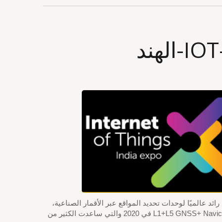
له عبر العديد من الموزعين المشهورين في الهند. تايوان LOCOSYS، كمصمم ومصنع رائد عالميًا لوحدات تحديد المواقع عبر الأقمار الصناعية،
أطلقت أصغر وحدة RTK (RTK-1010) وقد أثارت اهتمام العملاء العالميين منذ مارس 2021. بالإضافة إلى ذلك، أطلقنا وحدة L1+L5 GNSS+ Navic (IRNSS) في 2020 والتي ساعدت الكثير من