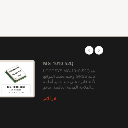
MG-1010-52Q
LOCOSYS MG-1010-52Q هو
وحدة تحديد المواقع GNSS عالية
الأداء قادرة على تتبع جميع أنظمة
الملاحة المدنية العالمية. يدعم...
اقرأ أكثر