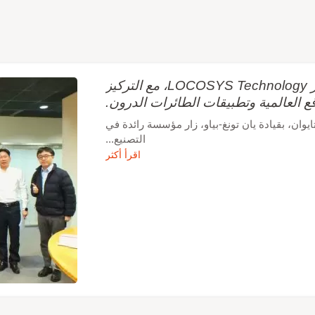
تحالف طائرات الدرون التايواني الممتاز يزور LOCOSYS Technology، مع التركيز
قع العالمية وتطبيقات الطائرات الدرون.
وان، بقيادة يان تونغ-بياو، زار مؤسسة رائدة في
التصنيع...
اقرأ أكثر