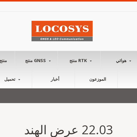
هوائي
منتج RTK
منتج GNSS
منتج
الموزعون
أخبار
تحميل
22.03 عرض الهند