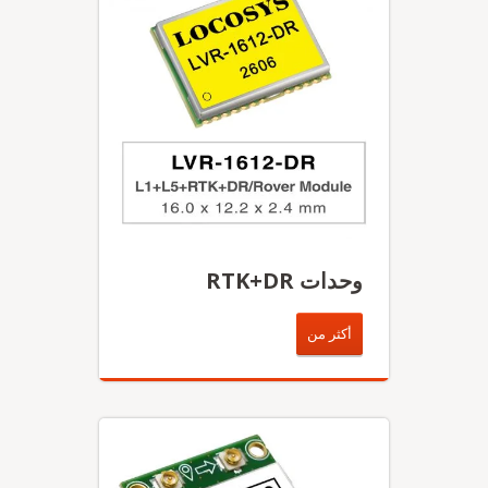
وحدات RTK+DR
أكثر من