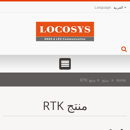
العربية
منتج RTK
Hom
منتج
منتج RTK