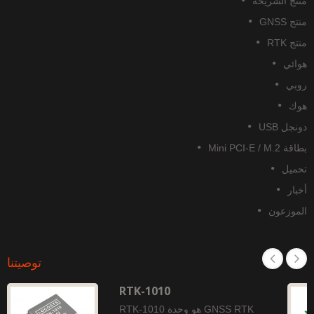
نتج الشريحة
تج GNSS
تج RTK
وائي
وبي
وك
نجل USB
قة Mini PCI-E / M.2
حميل
خبار
لموزعون
توصيتنا
RTK-1010
RTK-1010 هو وحدة GNSS RTK