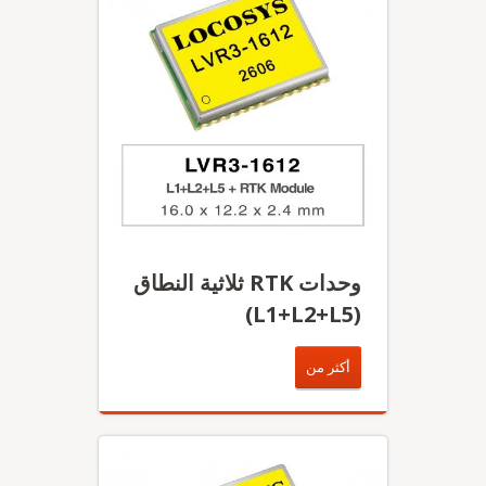
وحدات RTK ثلاثية النطاق
(L1+L2+L5)
أكثر من