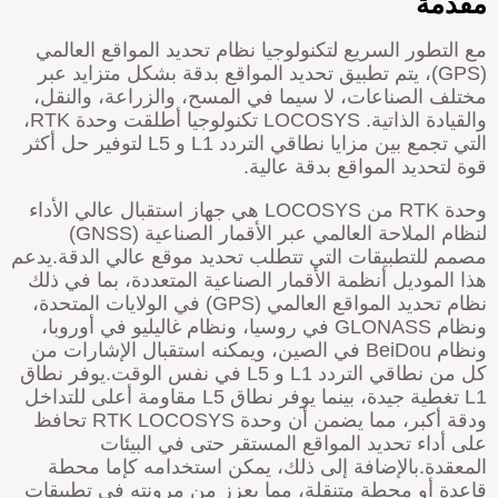
قدمة
ع التطور السريع لتكنولوجيا نظام تحديد المواقع العالمي
(GPS)، يتم تطبيق تحديد المواقع بدقة بشكل متزايد عبر
ختلف الصناعات، لا سيما في المسح، والزراعة، والنقل،
القيادة الذاتية.
LOCOSYS
تكنولوجيا أطلقت وحدة RTK،
التي تجمع بين مزايا نطاقي التردد L1 و L5 لتوفير حل أكثر
وة لتحديد المواقع بدقة عالية.
وحدة RTK من LOCOSYS هي جهاز استقبال عالي الأداء
لنظام الملاحة العالمي عبر الأقمار الصناعية (GNSS)
صمم للتطبيقات التي تتطلب تحديد موقع عالي الدقة.يدعم
ذا الموديل أنظمة الأقمار الصناعية المتعددة، بما في ذلك
نظام تحديد المواقع العالمي (GPS) في الولايات المتحدة،
ونظام GLONASS في روسيا، ونظام غاليليو في أوروبا،
ونظام BeiDou في الصين، ويمكنه استقبال الإشارات من
كل من نطاقي التردد L1 و L5 في نفس الوقت.يوفر نطاق
L1 تغطية جيدة، بينما يوفر نطاق L5 مقاومة أعلى للتداخل
دقة أكبر، مما يضمن أن وحدة RTK
LOCOSYS
تحافظ
لى أداء تحديد المواقع المستقر حتى في البيئات
لمعقدة.بالإضافة إلى ذلك، يمكن استخدامه كإما محطة
اعدة أو محطة متنقلة، مما يعزز من مرونته في تطبيقات