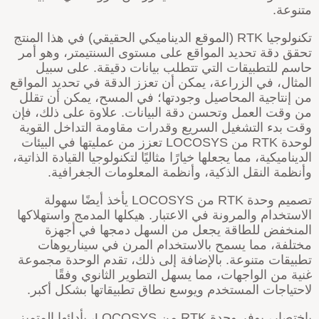
تنوعة.
تكنولوجيا RTK (الموقع الديناميكي الحقيقي) في هذا المنتج
حقق دقة تحديد المواقع على مستوى السنتيمتر، وهو أمر
اسم للتطبيقات التي تتطلب بيانات دقيقة. على سبيل
لمثال، في الزراعة، يمكن أن تعزز الدقة في تحديد المواقع
ن إنتاجية المحاصيل وجودتها؛ في المسح، يمكن أن تقلل
ن وقت العمل وتحسن دقة البيانات. علاوة على ذلك، فإن
قت بدء التشغيل السريع وقدرات مقاومة التداخل القوية
لوحدة RTK من LOCOSYS تعزز من عمليتها في البيئات
لديناميكية، مما يجعلها خيارًا مثاليًا لتكنولوجيا القيادة الذاتية،
أنظمة النقل الذكية، وأنظمة المعلومات الجغرافية.
تصميم وحدة RTK من LOCOSYS يأخذ أيضًا سهولة
لاستخدام والمرونة في الاعتبار. هيكلها المدمج واستهلاكها
لمنخفض للطاقة يجعل من السهل دمجها في أجهزة
ختلفة، مما يسمح بالاستخدام المرن في سيناريوهات
طبيقات متنوعة. بالإضافة إلى ذلك، تقدم الوحدة مجموعة
نية من الواجهات، مما يسهل التطوير الثانوي وفقًا
احتياجات المستخدم ويوسع نطاق تطبيقاتها بشكل أكبر.
باختصار، يوفر وحدة RTK من LOCOSYS، بأدائها المتميز