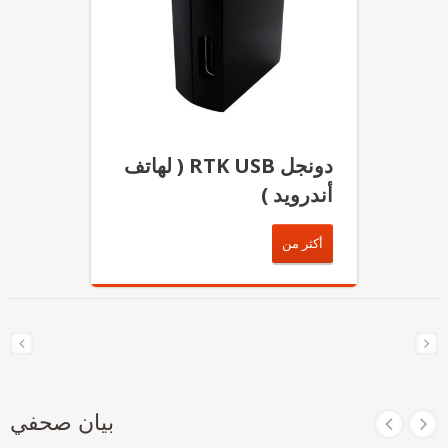
دونجل RTK USB ( لهاتف
أندرويد )
أكثر من
بيان صحفي