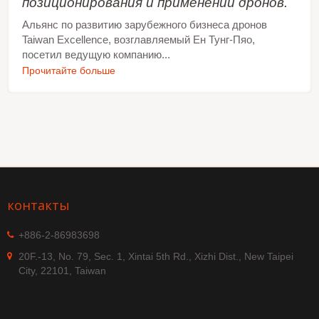
позиционирования и применении дронов.
Альянс по развитию зарубежного бизнеса дронов
Taiwan Excellence, возглавляемый Ен Тунг-Пяо,
посетил ведущую компанию...
Прочитайте больше
контакты
+886-2-86983698
20F.-13, No. 79, Sec. 1, Xintai 5th Rd., Xizhi Dist., New Taipei
City, 22101, Taiwan