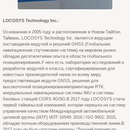
LOCOSYS Technology Inc.:
Основанная в 2005 году и расположенная в Новом Тайбэе,
Тайвань, LOCOSYS Technology Inc. является ведущим
поставщиком модулей и решений GNSS (Глобальная
навигационная спутниковая система) на мировом рынке,
обладая десятилетиями опыта в области глобального
позиционирования.У него есть лаборатория исследований и
разработок модулей α-класса, сертифицированная для
известных производителей чипов по всему миру,
предоставляющая модули GNSS, решения для
высокоточной позиционирования/ориентации RTK,
инерциальные навигационные системы IMU и системы
базовых станций CORS 4G/5G.В 2017 году LOCOSYS стала
первой тайваньской компанией, которая перешла на систему
управления качеством Международной автомобильной
целевой группы (IATF) IATF 16949: 2016 / ISO 9001: 2015,
обладая полным оборудованием производственной линии.В
2017 году он был удостоен награды "Лучший партнер по